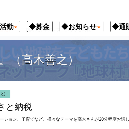
活動
◆募金
◆お知らせ
◆通
善之）
内閣支持率アップ／ふるさと納税
』（高木善之）
之）
さと納税
ーション、子育てなど、様々なテーマを高木さんが20分程度お話