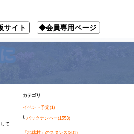
販サイト
◆会員専用ページ
カテゴリ
イベント予定(1)
バックナンバー(1553)
しして
『地球村』のスタンス(301)