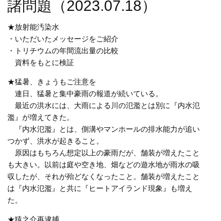
諸問題（2023.07.18）
★放射能汚染水
・いただいたメッセージをご紹介
・トリチウムの年間流出量の比較
資料をもとに検証
★猛暑、きょうもご注意を
連日、猛暑と集中豪雨の報道が続いている。
最近の洪水には、大雨による川の氾濫とは別に『内水氾
濫』が増えてきた。
『内水氾濫』とは、側溝やマンホールの排水能力が追い
つかず、洪水が起きること。
原因はもちろん想定以上の豪雨だが、舗装が増えたこと
も大きい。以前は庭や空き地、畑などの遊水地が雨水の吸
収したが、それが殆どなくなったこと。舗装が増えたこと
は『内水氾濫』と共に『ヒートアイランド現象』も増え
た。
★猿之介再逮捕