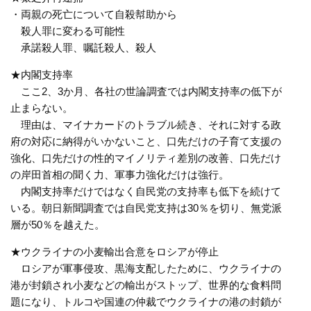
・両親の死亡について自殺幇助から
殺人罪に変わる可能性
承諾殺人罪、嘱託殺人、殺人
★内閣支持率
ここ2、3か月、各社の世論調査では内閣支持率の低下が
止まらない。
理由は、マイナカードのトラブル続き、それに対する政
府の対応に納得がいかないこと、口先だけの子育て支援の
強化、口先だけの性的マイノリティ差別の改善、口先だけ
の岸田首相の聞く力、軍事力強化だけは強行。
内閣支持率だけではなく自民党の支持率も低下を続けて
いる。朝日新聞調査では自民党支持は30％を切り、無党派
層が50％を越えた。
★ウクライナの小麦輸出合意をロシアが停止
ロシアが軍事侵攻、黒海支配したために、ウクライナの
港が封鎖され小麦などの輸出がストップ、世界的な食料問
題になり、トルコや国連の仲裁でウクライナの港の封鎖が