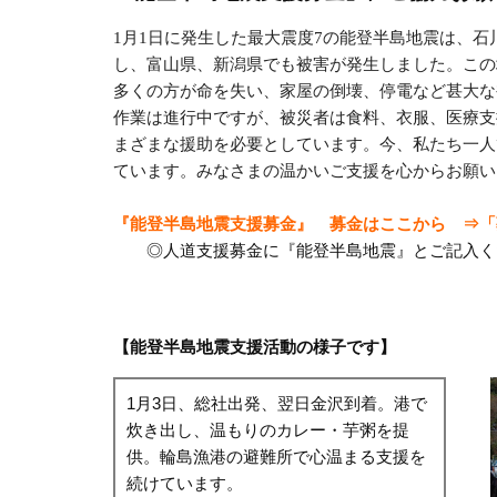
1月1日に発生した最大震度7の能登半島地震は、石
し、
富山県、新潟県でも被害が発生しました。この
多くの方が命を失い、家屋の倒壊、停電など甚大な
作
業は進行中ですが、被災者は食料、衣服、医療支
まざまな援助を必要としています。今、私たち一人
ています。みなさまの温かいご支援を心からお願い
『能登半島地震支援募金』 募金はここから
⇒
「
◎人道支援募金に『能登半島地震』とご記入く
【能登半島地震支援活動の様子です】
1月3日、総社出発、翌日金沢到着。港で
炊き出し、温もりのカレー・芋粥を提
供。輪島漁港の避難所で心温まる支援を
続けています。