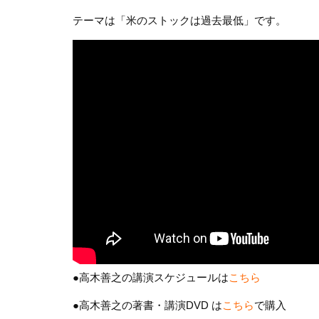
テーマは「米のストックは過去最低」です。
●高木善之の講演スケジュールは
こちら
●高木善之の著書・講演DVD は
こちら
で購入