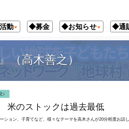
活動
◆募金
◆お知らせ
◆通
善之）
＜2024年8月1日配信＞ 米のストックは過去最低
』（高木善之）
之）
＞ 米のストックは過去最低
ーション、子育てなど、様々なテーマを高木さんが20分程度お話