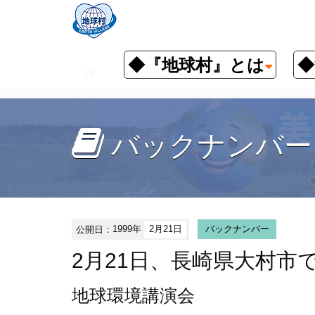
◆『地球村』とは
◆
お知らせ
イベント予定
バッ
バックナンバー
公開日：
1999年
2月21日
バックナンバー
2月21日、長崎県大村市
地球環境講演会