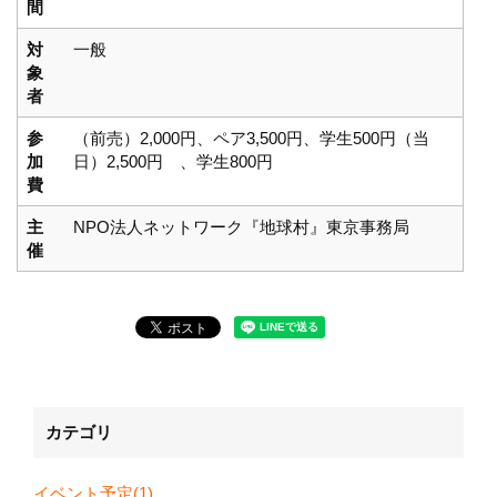
間
対
一般
象
者
参
（前売）2,000円、ペア3,500円、学生500円（当
加
日）2,500円 、学生800円
費
主
NPO法人ネットワーク『地球村』東京事務局
催
カテゴリ
イベント予定(1)