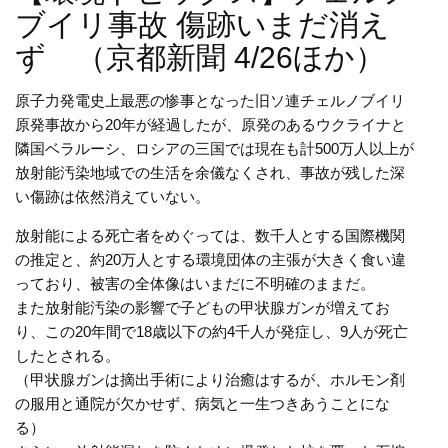
ブイリ事故 傷跡いまだ消え
ず （京都新聞 4/26ほか）
原子力発電史上最悪の惨事となった旧ソ連チェルノブイリ
原発事故から20年が経過したが、原発のあるウクライナと
隣国ベラルーシ、ロシアの三国では現在も計500万人以上が
放射能汚染地域での生活を余儀なくされ、事故が残した深
い傷跡は依然消えていない。
放射能による死亡者をめぐっては、数千人とする国際機関
の推定と、約20万人とする環境団体の主張が大きく食い違
っており、被害の全体像はいまだに不明確のままだ。
また放射能汚染の影響で子どもの甲状腺ガンが増えてお
り、この20年間で18歳以下の約4千人が発症し、9人が死亡
したとされる。
（甲状腺ガンは摘出手術により治癒はするが、ホルモン剤
の服用と通院が欠かせず、病気と一生つきあうことにな
る）