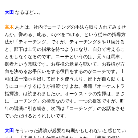
大田
なるほど…。
高木
あとは、社内でコーチングの手法を取り入れてみませ
んか。誉める、叱る、○か×をつける、という従来の指導方
法が「ティーチング」ですが、ティーチングをやり続ける
と、部下は上司の指示を待つようになり、自分で考えるこ
とをしなくなるのです。コーチというのは、元々は馬車、
御者という意味です。お客様の意見を聴いて、お客様が方
向を決めるお手伝いをする役目をするのがコーチです。上
司は逐一指示を出して部下を使うより、部下が自ら動くよ
うにコーチするほうが得策ですよね。書籍『オーケストラ
指揮法』は読まれましたか。オーケストラの指揮は、まさ
に「コーチング」の極意なのです。一つの提案ですが、昨
年の講演に引き続き、次回は「コーチング」のお話をさせ
ていただけるとうれしいです。
大田
そういった講演が必要な時期かもしれないと感じてい
ます。「去年よりも仕事が増えた」とか、「業界で何位」