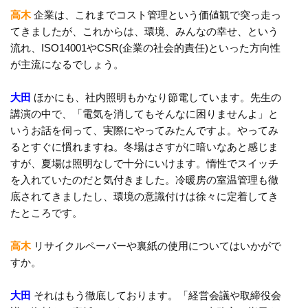
高木
企業は、これまでコスト管理という価値観で突っ走っ
てきましたが、これからは、環境、みんなの幸せ、という
流れ、ISO14001やCSR(企業の社会的責任)といった方向性
が主流になるでしょう。
大田
ほかにも、社内照明もかなり節電しています。先生の
講演の中で、「電気を消してもそんなに困りませんよ」と
いうお話を伺って、実際にやってみたんですよ。やってみ
るとすぐに慣れますね。冬場はさすがに暗いなあと感じま
すが、夏場は照明なしで十分にいけます。惰性でスイッチ
を入れていたのだと気付きました。冷暖房の室温管理も徹
底されてきましたし、環境の意識付けは徐々に定着してき
たところです。
高木
リサイクルペーパーや裏紙の使用についてはいかがで
すか。
大田
それはもう徹底しております。「経営会議や取締役会