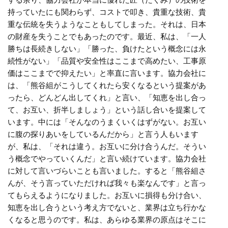
持っていたにも関わらず、コストで叩き、貴重な技術、貴
重な伝統を失うようなこともしてしまった。それは、日本
の財産を失うことでもあったのです。最近、私は、「一人
勝ちは長続きしない」「勝った、負けたという概念には永
続性がない」「品質や安全性はここまで高めたい、工事原
価はここまでで抑えたい」と率直に言います。協力会社に
は、「熊谷組がこうしてくれたら安くなるという提案があ
ったら、どんどん出してくれ」と言い、「知恵を出し合っ
て、お互い、折半しましょう」という話し合いを提案して
います。中には「そんなのうまくいくはずがない。お互い
に腹の探りあいをしているんだから」と言う人もいます
が、私は、「それは違う。お互いに分け合うんだ。そうい
う概念でやっていくんだ」と言い続けています。協力会社
に対して言いづらいことも言いました。すると「熊谷組さ
んが、そう言っていただければ我々も楽なんです」と言っ
てもらえるようになりました。お互いに損得も分け合い、
知恵を出し合うという考え方でないと、業界は立ち行かな
くなると思うのです。私は、あらゆる業界の原点はそこに