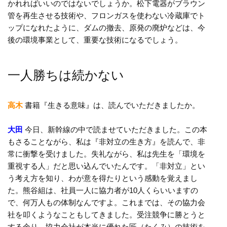
かれればいいのではないでしょうか。松下電器がブラウン
管を再生させる技術や、フロンガスを使わない冷蔵庫でト
ップになれたように、ダムの撤去、原発の廃炉などは、今
後の環境事業として、重要な技術になるでしょう。
一人勝ちは続かない
高木
書籍『生きる意味』は、読んでいただきましたか。
大田
今日、新幹線の中で読ませていただきました。この本
もさることながら、私は『非対立の生き方』を読んで、非
常に衝撃を受けました。失礼ながら、私は先生を「環境を
重視する人」だと思い込んでいたんです。「非対立」とい
う考え方を知り、わが意を得たりという感動を覚えまし
た。熊谷組は、社員一人に協力者が10人くらいいますの
で、何万人もの体制なんですよ。これまでは、その協力会
社を叩くようなこともしてきました。受注競争に勝とうと
する余り、協力会社が本当に優れた匠（たくみ）の技術を