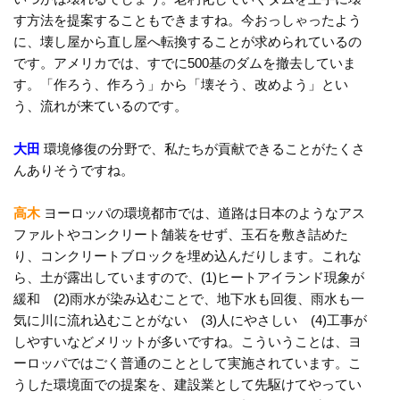
す方法を提案することもできますね。今おっしゃったよう
に、壊し屋から直し屋へ転換することが求められているの
です。アメリカでは、すでに500基のダムを撤去していま
す。「作ろう、作ろう」から「壊そう、改めよう」とい
う、流れが来ているのです。
大田
環境修復の分野で、私たちが貢献できることがたくさ
んありそうですね。
高木
ヨーロッパの環境都市では、道路は日本のようなアス
ファルトやコンクリート舗装をせず、玉石を敷き詰めた
り、コンクリートブロックを埋め込んだりします。これな
ら、土が露出していますので、(1)ヒートアイランド現象が
緩和 (2)雨水が染み込むことで、地下水も回復、雨水も一
気に川に流れ込むことがない (3)人にやさしい (4)工事が
しやすいなどメリットが多いですね。こういうことは、ヨ
ーロッパではごく普通のこととして実施されています。こ
うした環境面での提案を、建設業として先駆けてやってい