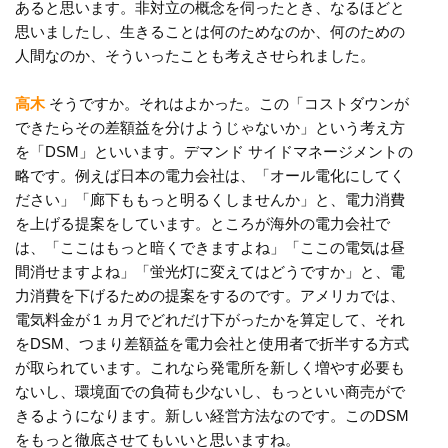
あると思います。非対立の概念を伺ったとき、なるほどと
思いましたし、生きることは何のためなのか、何のための
人間なのか、そういったことも考えさせられました。
高木
そうですか。それはよかった。この「コストダウンが
できたらその差額益を分けようじゃないか」という考え方
を「DSM」といいます。デマンド サイドマネージメントの
略です。例えば日本の電力会社は、「オール電化にしてく
ださい」「廊下ももっと明るくしませんか」と、電力消費
を上げる提案をしています。ところが海外の電力会社で
は、「ここはもっと暗くできますよね」「ここの電気は昼
間消せますよね」「蛍光灯に変えてはどうですか」と、電
力消費を下げるための提案をするのです。アメリカでは、
電気料金が１ヵ月でどれだけ下がったかを算定して、それ
をDSM、つまり差額益を電力会社と使用者で折半する方式
が取られています。これなら発電所を新しく増やす必要も
ないし、環境面での負荷も少ないし、もっといい商売がで
きるようになります。新しい経営方法なのです。このDSM
をもっと徹底させてもいいと思いますね。