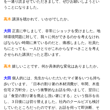
を一通り読ませていただきまして、ぜひお願いしようとい
うことになりました。
高木
講演を聴かれて、いかがでしたか。
大田
正直に申しまして、非常にショックを受けました。地
球環境問題に対して、我々に何ができるのかを考えなけれ
ばならない時期に来ているのだと、痛感しました。社員た
ちにとっても、一人ひとりがこれからなすべきことを考え
させられた講演だったと思います。
高木
嬉しいことです。何か具体的な変化はありましたか。
大田
個人的には、先生からいただいたマイ箸をいつも持ち
歩いています。「日本の割り箸の木材消費が、年間、木造
住宅２万軒分」という衝撃的なお話を伺いまして、翌日に
は「食堂の割り箸を廃止し洗い箸にする」という指示を出
し、３日後には切り替えました。社内のクールビズも検討
していたところだったのですが、お話を伺って即決断、そ