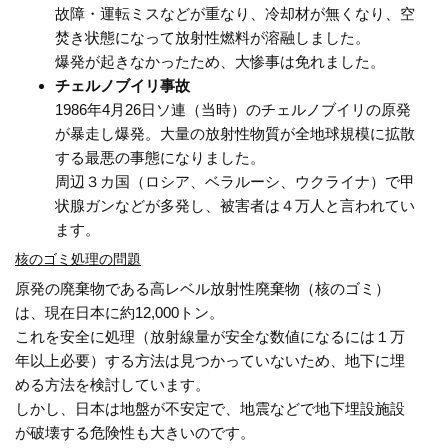
故障・運転ミスなどが重なり、冷却材が無くなり、空
焚き状態になって放射性燃料が溶融しました。
爆発が起きなかったため、大惨事は免れました。
チェルノブイリ事故
1986年4月26日ソ連（当時）のチェルノブイリの原発
が暴走し爆発。大量の放射性物質が全地球規模に拡散
する最悪の事態になりました。
周辺３カ国（ロシア、ベラルーシ、ウクライナ）で甲
状腺ガンなどが多発し、被害者は４万人と言われてい
ます。
核のゴミ処理の問題
原発の廃棄物である高レベル放射性廃棄物（核のゴミ）
は、現在日本に約12,000トン。
これを安全に処理（放射線量が安全な数値になるには１万
年以上必要）する方法は見つかっていないため、地下に埋
める方法を検討しています。
しかし、日本は地盤が不安定で、地震などで地下埋設施設
が破壊する危険性も大きいのです。