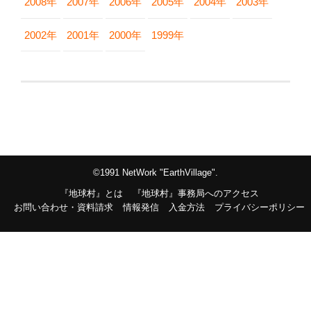
2008年
2007年
2006年
2005年
2004年
2003年
2002年
2001年
2000年
1999年
©1991 NetWork "EarthVillage".
『地球村』とは
『地球村』事務局へのアクセス
お問い合わせ・資料請求
情報発信
入金方法
プライバシーポリシー