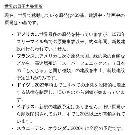
世界の原子力発電所
現在、世界で稼動している原発は439基。建設中・計画中の
原発は75基です。
アメリカ…
世界最多の原発を持っていますが、1979年
スリーマイル島での原発事故以来、約30年間、新規建
設は行なわれていません。
フランス…
アメリカに次ぐ原発大国。緑の党の台頭な
どから、高速増殖炉「スーパーフェニックス」（日本
の「もんじゅ」と同じ種類）の建設を中止、新規建設
予定は1基のみです。
ドイツ…
2023年頃までにすべての原発を段階的に廃止
する法律を制定し、旧いものから閉鎖が始まっていま
す。
イギリス…
新規の建設予定はありません。旧い原発か
ら順次閉鎖されており、すでに20基以上が閉鎖されて
います。
スウェーデン、オランダ…
2020年に全廃の予定です。