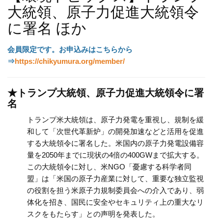
大統領、原子力促進大統領令
に署名 ほか
会員限定です。
お申込みはこちらから
⇒
https://chikyumura.org/member/
★トランプ大統領、原子力促進大統領令に署
名
トランプ米大統領は、原子力発電を重視し、規制を緩
和して「次世代革新炉」の開発加速などと活用を促進
する大統領令に署名した。米国内の原子力発電設備容
量を2050年までに現状の4倍の400GWまで拡大する。
この大統領令に対し、米NGO「憂慮する科学者同
盟」は「米国の原子力産業に対して、重要な独立監視
の役割を担う米原子力規制委員会への介入であり、弱
体化を招き、国民に安全やセキュリティ上の重大なリ
スクをもたらす」との声明を発表した。