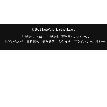
©1991 NetWork "EarthVillage".
『地球村』とは
『地球村』事務局へのアクセス
お問い合わせ・資料請求
情報発信
入金方法
プライバシーポリシー