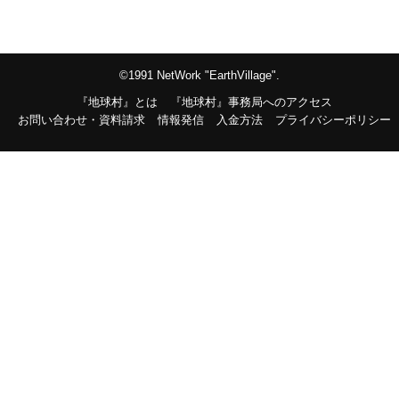
©1991 NetWork "EarthVillage".
『地球村』とは
『地球村』事務局へのアクセス
お問い合わせ・資料請求
情報発信
入金方法
プライバシーポリシー