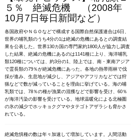
５％ 絶滅危機 （2008年
10月7日毎日新聞など）
各国政府やＮＧＯなどで構成する国際自然保護連合は6日、
世界の哺乳類のうち4分の1は絶滅の危機にあるとの調査結
果を公表した。世界130カ国の専門家約1800人が協力し調査
した結果、絶滅の危機にあるのは1141種に上り、海洋哺乳
類120種については、約3分の1、陸上では、南・東南アジア
で霊長類の79％が絶滅危機にあった。各地の熱帯雨林で伐
採が進み、生息地が減少し、アジアやアフリカなどでは狩
猟などで数が減っていることを理由に挙げている。海の哺
乳類では、78％の種が漁業の混獲などで影響を受け、60％
が海洋汚染の影響を受けている。地球温暖化による北極圏
の氷の減少でホッキョクグマやタテゴトアザラシも脅かさ
れている。
絶滅危惧種の数は年々加速して増加しています。人間活動