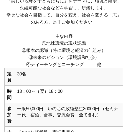
「美しい地球を子どもたちに」をテーマに、環境と経済、
永続可能な社会などを学習し、研鑽します。
幸せな社会を目指して、自分を変え、社会を変える「志」
のある方、是非ご参加ください。
主な内容
①地球環境の現状認識
②根本の認識（特に環境と経済の仕組み）
③未来のビジョン（環境調和社会）
④ティーチングとコーチング 他
定
30名
員
時
13：00～（翌）18：00
間
参
一般50,000円 いのちの政経塾生30000円 （セミナ
加
ー代、宿泊、食事、交流会費 全て含む）
費