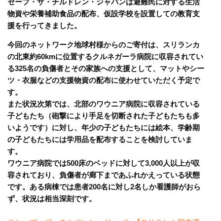
セーブ・ザ・チルドレン・ジャパンは避難民に対する生活
物資や栄養補助食品の配布、仮設学校を設置しての教育支
援を行ってきました。
今回のネットワーク地球村様からのご寄付は、スリランカ
の北東約60kmに位置するクルネガーラ病院に収容されてい
る325名の負傷者とその家族への支援として、マットやシー
ツ・衣服などの支援物資の配布に使わせていただく予定で
す。
また状況次第では、北部のワウニア病院に収容されている
子どもたち（砲撃により手足を切断された子どもたちも多
いようです）に対し、年少の子どもたちには絵本、学齢期
の子どもたちには学用品を配布することを検討していま
す。
ワウニア病院では500床のベッドに対して3,000人以上が収
容されており、負傷者が廊下まであふれかえっている状態
です。ある病棟では患者200名に対し2名しか看護師がおら
ず、状況は相当深刻です。