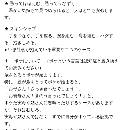
★ 黙ってほほえむ、黙ってうなずく
温かい気持ちで見つめられると、人はとても安心しま
す。
★ スキンシップ
手をつなぐ、手を握る、腕を組む、肩を組む、ハグす
る、抱きしめる。
● いま社会が抱えている重要な二つのケース
１． ボケについて （ボケという言葉は認知症と置き換え
てお読みください）
歳をとるとボケが始まります。
特に、親が歳をとってボケが始まると、
「お母さん！さっき食べたでしょう！」
「お義母さん！きのう言ったでしょう！」と、
ボケた実母や姑さんに怒鳴ったりするケースがあります
が、それはむしろ、
実母や姑さんではなく、すでに自分がボケている証拠で
す。