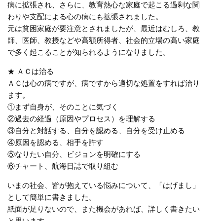
病に拡張され、さらに、教育熱心な家庭で起こる過剰な関
わりや支配による心の病にも拡張されました。
元は貧困家庭が要注意とされましたが、最近はむしろ、教
師、医師、教授などや高額所得者、社会的立場の高い家庭
で多く起こることが知られるようになりました。
★ ＡＣは治る
ＡＣは心の病ですが、病ですから適切な処置をすれば治り
ます。
①まず自身が、そのことに気づく
②過去の経過（原因やプロセス）を理解する
③自分と対話する、自分を認める、自分を受け止める
④原因を認める、相手を許す
⑤なりたい自分、ビジョンを明確にする
⑥チャート、航海日誌で取り組む
いまの社会、皆が抱えている悩みについて、「はげまし」
として簡単に書きました。
紙面が足りないので、また機会があれば、詳しく書きたい
と思います。