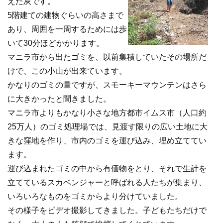
えた灰です。
5階建ての建物ぐらいの高さまで
あり、周囲を一周するためには歩
いて30分ほどかかります。
マニラ市から出たゴミを、以前集積していたその場所だ
けで、この小山が出来ています。
かなりのゴミの量ですが、スモーキーマウンテンはさら
に大きかったと聞きました。
マニラ市よりもかなり小さな地方都市イムス市（人口約
25万人）のゴミ処理場では、見渡す限りの広い土地に大
きな窪地を作り、市内のゴミを運び込み、埋め立ててい
ます。
運び込まれたゴミの中から有価物をとり、それで生計を
立てているスカベンジャーと呼ばれる人たちが集まり、
いろいろなものをゴミからより分けていました。
その様子をビデオ撮影してきました。子どもたちだけで