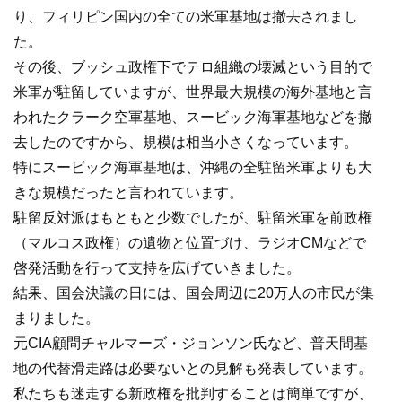
り、フィリピン国内の全ての米軍基地は撤去されまし
た。
その後、ブッシュ政権下でテロ組織の壊滅という目的で
米軍が駐留していますが、世界最大規模の海外基地と言
われたクラーク空軍基地、スービック海軍基地などを撤
去したのですから、規模は相当小さくなっています。
特にスービック海軍基地は、沖縄の全駐留米軍よりも大
きな規模だったと言われています。
駐留反対派はもともと少数でしたが、駐留米軍を前政権
（マルコス政権）の遺物と位置づけ、ラジオCMなどで
啓発活動を行って支持を広げていきました。
結果、国会決議の日には、国会周辺に20万人の市民が集
まりました。
元CIA顧問チャルマーズ・ジョンソン氏など、普天間基
地の代替滑走路は必要ないとの見解も発表しています。
私たちも迷走する新政権を批判することは簡単ですが、