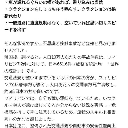
・車が通れるぐらいの幅があれば、割り込みは当然
・クラクションをしょっちゅう鳴らす。クラクションは挨
拶代わり
・一般道路に速度規制はなく、空いていれば思い切りスピ
ードを出す
そんな状況ですが、不思議と接触事故などは殆ど見かけま
せんでした。
帰国後、調べると、人口10万人あたりの事故件数は、フィ
リピン7.2件に対して、日本651.6件（総務省統計局 「世界
の統計」）です。
交通法規が整いすぎているぐらいの日本の方が、フィリピ
ンの100倍事故が多く、人口あたりの交通事故死亡者数も、
約5倍日本の方が多いのです。
フィリピンでは、自分も荒い運転をしているため、いつク
ルマや人が飛び出してくるか分からない状況を実感し、危
機感を持って常に注意しているため、運転のスキルも相当
高いのかなと感じました。
日本は逆に、整備された交通法規や自動車の安全性能向上