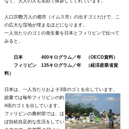
なく、大人の人も笑顔で挨拶してくれています。
人口20数万人の都市（イムス市）の出すゴミだけで、こ
の広大な窪地が埋まるほどになります。
一人当たりのゴミの発生量を日本とフィリピンで比べて
みると、
日本 400キログラム／年 （OECD資料）
フィリピン 135キログラム／年 （経済産業省資
料）
日本は、一人当たりおよそ3倍のゴミを出しています。
総量では毎年フィリピンの約
4倍のゴミを出しています。
フィリピンの農村部では、ほ
ぼ自給自足的な生活をしてい