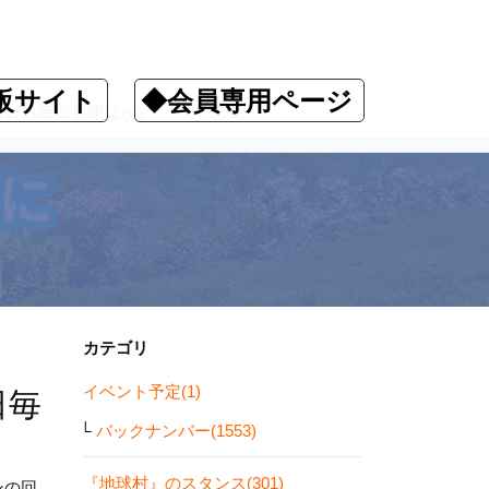
販サイト
◆会員専用ページ
27日毎日新聞ほか）
カテゴリ
イベント予定(1)
日毎
バックナンバー(1553)
『地球村』のスタンス(301)
ンの回