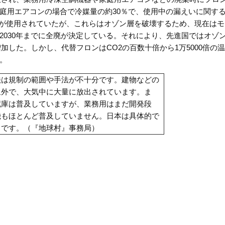
庭用エアコンの場合で冷媒量の約30％で、使用中の漏えいに関す
物質が使用されていたが、これらはオゾン層を破壊するため、現在は
Cは2030年までに全廃が決定している。それにより、先進国ではオゾ
増加した。しかし、代替フロンはCO2の百数十倍から1万5000倍の
。
法は規制の範囲や手法が不十分です。建物などの
象外で、大気中に大量に放出されています。ま
蔵庫は普及していますが、業務用はまだ開発段
機もほとんど普及していません。日本は具体的で
きです。（『地球村』事務局）