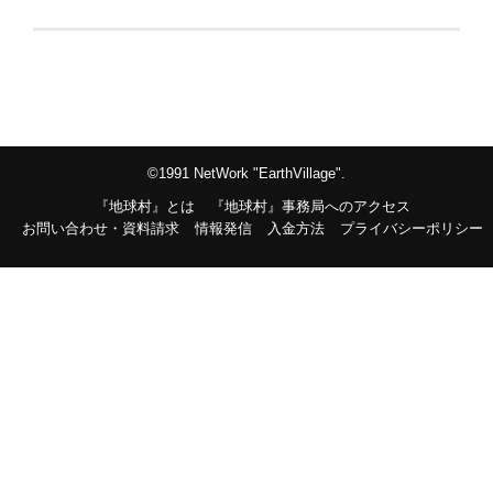
©1991 NetWork "EarthVillage".
『地球村』とは
『地球村』事務局へのアクセス
お問い合わせ・資料請求
情報発信
入金方法
プライバシーポリシー