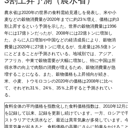
3割上昇予測（農水省）
農水省は2020年の世界の食料需給見通しを発表し、米や小
麦などの穀物消費量が2020年までに約23％増え、価格は約3
割上昇するという予測を示した。世界の穀物消費量は1996
年には17億トンだったが、2008年には22億トンに増加し
た。さらに人口増加や中国などの経済成長により、穀物消
費量は2020年に27億トンに増えるが、生産量は26.5億トン
にとどまることが予測されている。地域別では、アジア、
アフリカ、中東で穀物需要が大幅に増加し、特に中国は所
得水準の向上で肉類の消費が増えるため、穀物消費量が急
増することになる。また、穀物価格も上昇傾向が続き、
米、小麦、トウモロコシの2020年の価格は2008年に比べ
て、それぞれ31％、24％、35％上昇すると予測されてい
る。
食料全体の平均価格を指数化した食料価格指数は、2010年12月
を記録して以来、記録を更新し続けています。一方、ロシアで
ストラリアで大洪水など、最近は異常気象が多発しています。
異常気象が起きると、食料価格の高騰にさらに拍車をかけるこ