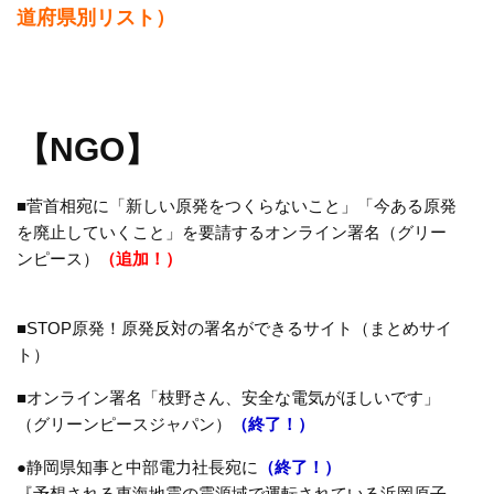
道府県別リスト）
【NGO】
■菅首相宛に「新しい原発をつくらないこと」「今ある原発
を廃止していくこと」を要請するオンライン署名（グリー
ンピース）
（追加！）
■STOP原発！原発反対の署名ができるサイト（まとめサイ
ト）
■オンライン署名「枝野さん、安全な電気がほしいです」
（グリーンピースジャパン）
（終了！）
●静岡県知事と中部電力社長宛に
（終了！）
『予想される東海地震の震源域で運転されている浜岡原子