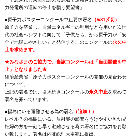
力発電所の運転の停止を願う要望書』
■原子力ポスターコンクール中止要求署名
（5/31〆切）
原子力を卒業し、自然エネルギーの利用などを用いた次世
代の社会へシフトに向けて「子供たち」から原子力が「安
全で地球にやさしい」と発信するこのコンクールの
永久中
止を求めます。
★みなさまのご協力で、当該コンクールは「当面開催を中
止」となりました★
経済産業省「原子力ポスターコンクールの開催の見合わせ
について」
上記の署名では、引き続きコンクールの
永久中止
を求めて
署名を募っています。
■福島にいる避難させる為の署名
（追加！）
レベル７の福島にいる、放射能の影響をうけやすい乳幼児
妊婦の方を一刻も早く避難させる為の署名にご協力をお願
い致します。署名は内閣総理大臣宛に提出。