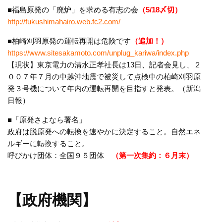
■福島原発の「廃炉」を求める有志の会
（5/18〆切）
http://fukushimahairo.web.fc2.com/
■柏崎刈羽原発の運転再開は危険です
（追加！）
https://www.sitesakamoto.com/unplug_kariwa/index.php
【現状】東京電力の清水正孝社長は13日、記者会見し、２
００７年７月の中越沖地震で被災して点検中の柏崎刈羽原
発３号機について年内の運転再開を目指すと発表。（新潟
日報）
■「原発さよなら署名」
政府は脱原発への転換を速やかに決定すること。自然エネ
ルギーに転換すること。
呼びかけ団体：全国９５団体
（第一次集約：６月末）
【政府機関】