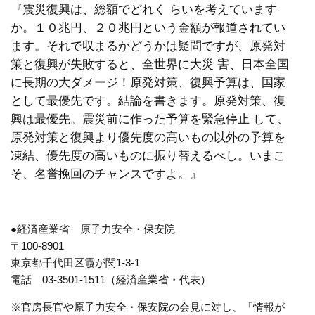
『震災復興は、総額でどれく らいを考えています
か。１０兆円、２０兆円という金額が報道されてい
ます。それで収まるかどうかは疑問ですが、原発対
策と復興が失敗すると、全世界に大災 害、日本全国
に長期の大ダメージ！原発対策、復興予算は、国家
として最優先です。結論を書きます。原発対策、復
興は最優先。震災前に作った予算を緊急停止 して、
原発対策と復興より優先度の高いもの以外の予算を
凍結、優先度の高いものに振り替えるべし。いまこ
そ、名誉挽回のチャンスですよ。』
●経済産業省 原子力安全・保安院
〒100-8901
東京都千代田区霞が関1-3-1
電話 03-3501-1511（経済産業省・代表）
※官房長官や原子力安全・保安院の会見に対し、「情報が