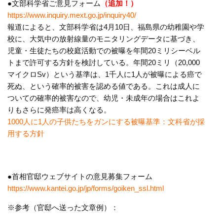
●文部科学省ご意見フォーム
（追加！）
https://www.inquiry.mext.go.jp/inquiry40/
報道によると、文部科学省は4月10日、福島県の幼稚園や学
校に、大気中の放射線量のモニタリングデータに基づき、
児童・生徒たちの校庭活動での被曝を年間20ミリシーベル
トまで許可する方針を検討している。年間20ミリ（20,000
マイクロSv）という基準は、1千人に1人が被曝による癌で
死ぬ、という確率的被害を認める値である。これは成人に
ついての確率的被害なので、幼児・未成年の場合はこれよ
りもさらに発癌率は高くなる。
1000人に1人の子供たちをガンにする被曝基準：文科省が採
用する方針
●首相官邸ウェブサイトの意見募集フォーム
https://www.kantei.go.jp/jp/forms/goiken_ssl.html
※参考（官邸へ送った文章例）：