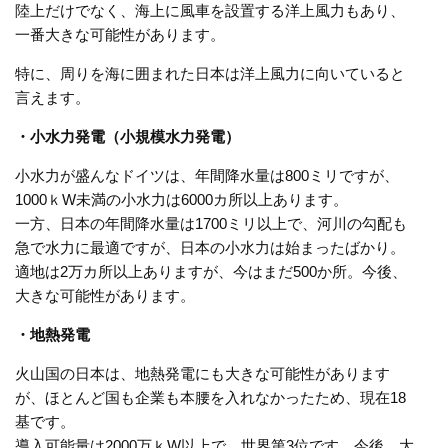
陸上だけでなく、海上に風車を設置する洋上風力もあり、
一番大きな可能性があります。
特に、周りを海に囲まれた日本は洋上風力に向いていると
言えます。
・小水力発電（小規模水力発電）
小水力が盛んなドイツは、年間降水量は800ミリですが、
1000ｋW未満の小水力は6000カ所以上あります。
一方、日本の年間降水量は1700ミリ以上で、河川の勾配も
急で水力に最適ですが、日本の小水力は始まったばかり。
適地は2万カ所以上ありますが、今はまだ500か所。今後、
大きな可能性があります。
・地熱発電
火山国の日本は、地熱発電にも大きな可能性があります
が、ほとんど国も企業も本腰を入れなかったため、現在18
基です。
導入可能量は2000万ｋW以上で、世界第3位です。今後、大