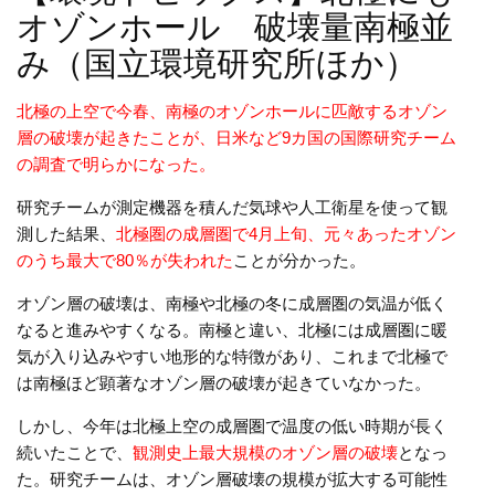
オゾンホール 破壊量南極並
み（国立環境研究所ほか）
北極の上空で今春、南極のオゾンホールに匹敵するオゾン
層の破壊が起きたことが、日米など9カ国の国際研究チーム
の調査で明らかになった。
研究チームが測定機器を積んだ気球や人工衛星を使って観
測した結果、
北極圏の成層圏で4月上旬、元々あったオゾン
のうち最大で80％が失われた
ことが分かった。
オゾン層の破壊は、南極や北極の冬に成層圏の気温が低く
なると進みやすくなる。南極と違い、北極には成層圏に暖
気が入り込みやすい地形的な特徴があり、これまで北極で
は南極ほど顕著なオゾン層の破壊が起きていなかった。
しかし、今年は北極上空の成層圏で温度の低い時期が長く
続いたことで、
観測史上最大規模のオゾン層の破壊
となっ
た。研究チームは、オゾン層破壊の規模が拡大する可能性