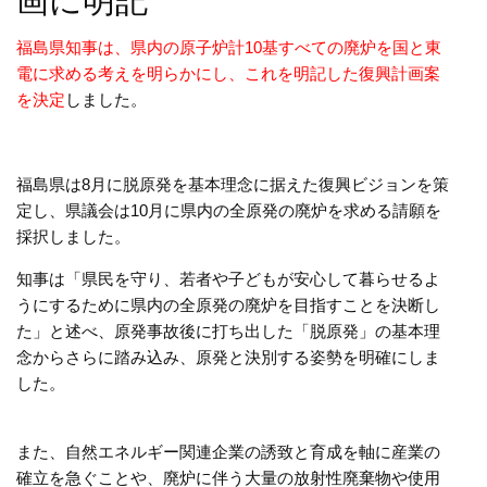
画に明記
福島県知事は、県内の原子炉計10基すべての廃炉を国と東
電に求める考えを明らかにし、これを明記した復興計画案
を決定
しました。
福島県は8月に脱原発を基本理念に据えた復興ビジョンを策
定し、県議会は10月に県内の全原発の廃炉を求める請願を
採択しました。
知事は「県民を守り、若者や子どもが安心して暮らせるよ
うにするために県内の全原発の廃炉を目指すことを決断し
た」と述べ、原発事故後に打ち出した「脱原発」の基本理
念からさらに踏み込み、原発と決別する姿勢を明確にしま
した。
また、自然エネルギー関連企業の誘致と育成を軸に産業の
確立を急ぐことや、廃炉に伴う大量の放射性廃棄物や使用