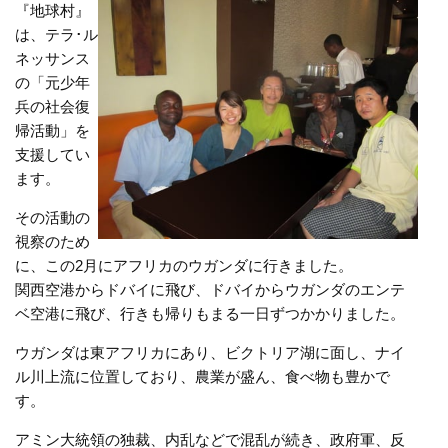
『地球村』
は、テラ･ル
ネッサンス
の「元少年
兵の社会復
帰活動」を
支援してい
ます。
その活動の
視察のため
に、この2月にアフリカのウガンダに行きました。
関西空港からドバイに飛び、ドバイからウガンダのエンテ
ベ空港に飛び、行きも帰りもまる一日ずつかかりました。
ウガンダは東アフリカにあり、ビクトリア湖に面し、ナイ
ル川上流に位置しており、農業が盛ん、食べ物も豊かで
す。
アミン大統領の独裁、内乱などで混乱が続き、政府軍、反