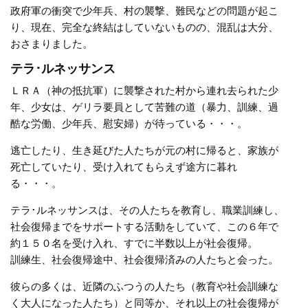
政府軍の衝突で少年兵、村の襲撃、難民などの問題が起こ
り、現在、完全な終結はしていないものの、混乱は大分、
おさまりました。
テラ･ルネッサンス
ＬＲＡ（神の抵抗軍）に襲撃された村から連れ去られた少
年、少女は、ゲリラ要員として苦難の道（暴力、訓練、過
酷な労働、少年兵、慰安婦）が待っている・・・。
逃亡したり、生き延びた人たちが元の村に帰ると、家族が
死亡していたり、受け入れてもらえず途方に暮れ
る・・・。
テラ･ルネッサンスは、その人たちを教育し、職業訓練し、
社会復帰までをサポートする活動をしていて、この６年で
約１５０名を受け入れ、すでに半数以上が社会復帰。
訓練生、社会復帰途中、社会復帰済みの人たちと会った。
彼らの多くは、近隣のふつうの人たち（教育や社会訓練な
く大人になった人たち）と同等か、それ以上の社会復帰が