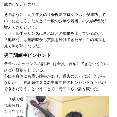
成功していたのだ。
そのように「元少年兵の社会復帰プログラム」が成功して
いったところ、なんと「一般の少年や若者」の入学希望が
増えてきたという。
テラ・ルネッサンスはそれほどの成果を上げているのだ。
『地球村』は創設時から支援を続けてきたが、この成果を
見て胸が熱くなった。
男子訓練生ビンセント
テラ･ルネッサンスの訓練生は全員、言葉にできないくらい
ひどい経験をしている。
心にも身体にも重い障害があり、過去のことは話したがら
ないが、「在訓練生２０名中最年長のビンセントなら話が
できるだろう」ということで１時間くらい話を聞いた。
１９歳で連
れ去られ、
１４年間兵