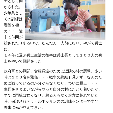
士として働
かされた。
少年兵とし
ての訓練は
過酷を極
め・・・途
中で仲間が
殺されたりする中で、だんだん一人前になり、やがて兵士
に。
１４年に及ぶ兵士生活の後半は兵士長として１００人の兵
士を率いて戦闘をした。
政府軍との戦闘、食糧調達のために近隣の村の襲撃、多い
時は１００名を殺傷・・・戦争の終結も見えず、なんのた
めに戦っているのか分からなくなり、ついに脱走・・・
生死をさまよいながらやっと自分の村にたどり着いたが、
すでに両親は亡くなり、頼る人もなく途方に暮れていた
時、保護されテラ・ルネッサンスの訓練センターで学び、
将来に光が見えてきた。