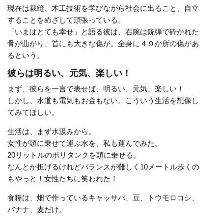
現在は裁縫、木工技術を学びながら社会に出ること、自立
することをめざして頑張っている。
「いまはとても幸せ」と語る彼は、右腕は銃弾で砕かれた
骨が曲がり、首にも大きな傷が。全身に４９か所の傷があ
るという。
彼らは明るい、元気、楽しい！
まず、彼らを一言で表せば、明るい、元気、楽しい！
しかし、水道も電気もお金もない。こういう生活を想像し
てみてほしい。
生活は、まず水汲みから。
女性が頭に乗せて運ぶ水を、私も運んでみた。
20リットルのポリタンクを頭に乗せる。
なんとか担げるけれどバランスが難しく10メートル歩くの
もやっと！女性たちに笑われた！
食糧は、畑で作っているキャッサバ、豆、トウモロコシ、
バナナ、麦だけ。