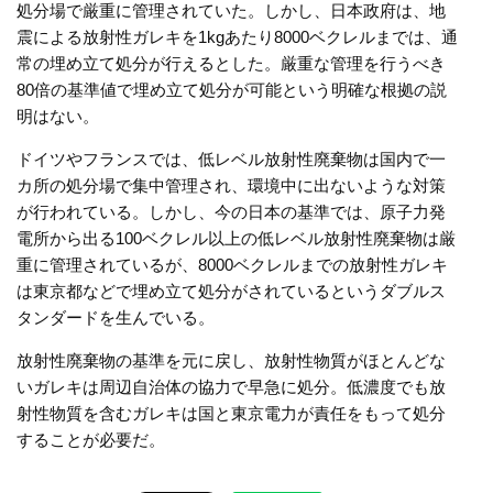
処分場で厳重に管理されていた。しかし、日本政府は、地
震による放射性ガレキを
1kg
あたり
8000
ベクレルまでは、通
常の埋め立て処分が行えるとした。厳重な管理を行うべき
80
倍の基準値で埋め立て処分が可能という明確な根拠の説
明はない。
ドイツやフランスでは、低レベル放射性廃棄物は国内で一
カ所の処分場で集中管理され、環境中に出ないような対策
が行われている。しかし、今の日本の基準では、原子力発
電所から出る
100
ベクレル以上の低レベル放射性廃棄物は厳
重に管理されているが、
8000
ベクレルまでの放射性ガレキ
は東京都などで埋め立て処分がされているというダブルス
タンダードを生んでいる。
放射性廃棄物の基準を元に戻し、放射性物質がほとんどな
いガレキは周辺自治体の協力で早急に処分。低濃度でも放
射性物質を含むガレキは国と東京電力が責任をもって処分
することが必要だ。