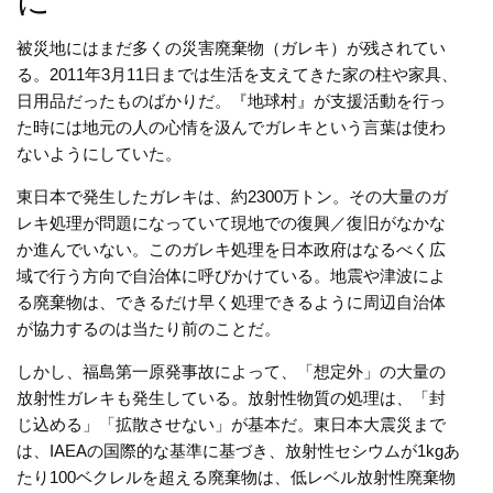
に
被災地にはまだ多くの災害廃棄物（ガレキ）が残されてい
る。
2011
年
3
月
11
日までは生活を支えてきた家の柱や家具、
日用品だったものばかりだ。『地球村』が支援活動を行っ
た時には地元の人の心情を汲んでガレキという言葉は使わ
ないようにしていた。
東日本で発生したガレキは、約
2300
万トン。その大量のガ
レキ処理が問題になっていて現地での復興／復旧がなかな
か進んでいない。このガレキ処理を日本政府はなるべく広
域で行う方向で自治体に呼びかけている。地震や津波によ
る廃棄物は、できるだけ早く処理できるように周辺自治体
が協力するのは当たり前のことだ。
しかし、福島第一原発事故によって、「想定外」の大量の
放射性ガレキも発生している。放射性物質の処理は、「封
じ込める」「拡散させない」が基本だ。東日本大震災まで
は、
IAEA
の国際的な基準に基づき、放射性セシウムが
1kg
あ
たり
100
ベクレルを超える廃棄物は、低レベル放射性廃棄物