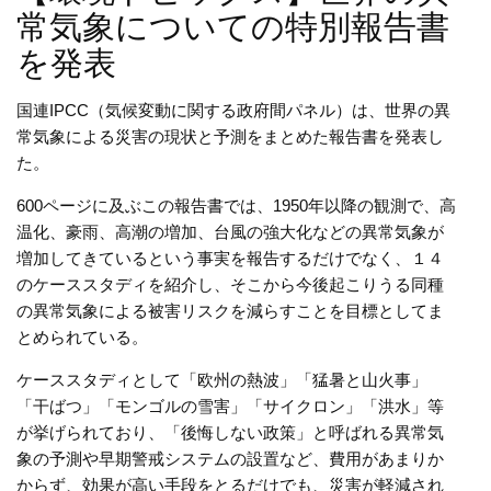
常気象についての特別報告書
を発表
国連IPCC（気候変動に関する政府間パネル）は、世界の異
常気象による災害の現状と予測をまとめた報告書を発表し
た。
600ページに及ぶこの報告書では、1950年以降の観測で、高
温化、豪雨、高潮の増加、台風の強大化などの異常気象が
増加してきているという事実を報告するだけでなく、１４
のケーススタディを紹介し、そこから今後起こりうる同種
の異常気象による被害リスクを減らすことを目標としてま
とめられている。
ケーススタディとして「欧州の熱波」「猛暑と山火事」
「干ばつ」「モンゴルの雪害」「サイクロン」「洪水」等
が挙げられており、「後悔しない政策」と呼ばれる異常気
象の予測や早期警戒システムの設置など、費用があまりか
からず、効果が高い手段をとるだけでも、災害が軽減され