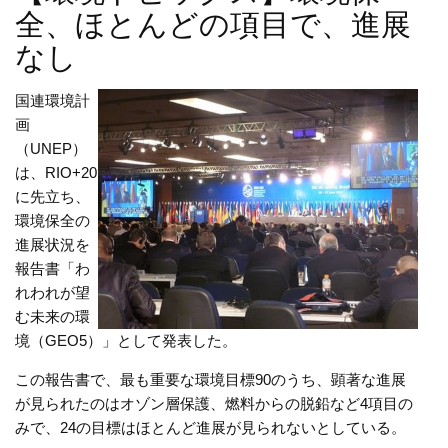
全、ほとんどの項目で、進展
なし
国連環境計
画
（UNEP）
は、RIO+20
に先立ち、
環境保全の
進展状況を
報告書「わ
れわれが望
む未来の環
境（GEO5）」として発表した。
この報告書で、最も重要な環境目標90のうち、顕著な進展
が見られたのはオゾン層保護、燃料からの脱鉛など4項目の
みで、24の目標はほとんど進展が見られないとしている。