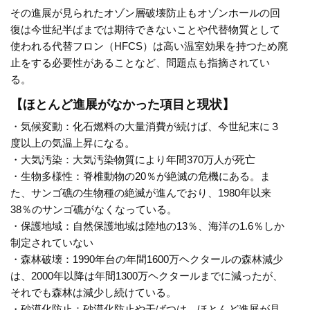
その進展が見られたオゾン層破壊防止もオゾンホールの回
復は今世紀半ばまでは期待できないことや代替物質として
使われる代替フロン（HFCS）は高い温室効果を持つため廃
止をする必要性があることなど、問題点も指摘されてい
る。
【ほとんど進展がなかった項目と現状】
・気候変動：化石燃料の大量消費が続けば、今世紀末に３
度以上の気温上昇になる。
・大気汚染：大気汚染物質により年間370万人が死亡
・生物多様性：脊椎動物の20％が絶滅の危機にある。ま
た、サンゴ礁の生物種の絶滅が進んでおり、1980年以来
38％のサンゴ礁がなくなっている。
・保護地域：自然保護地域は陸地の13％、海洋の1.6％しか
制定されていない
・森林破壊：1990年台の年間1600万ヘクタールの森林減少
は、2000年以降は年間1300万ヘクタールまでに減ったが、
それでも森林は減少し続けている。
・砂漠化防止：砂漠化防止や干ばつは、ほとんど進展が見