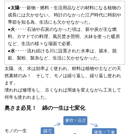
●
太陽
･･･穀物・燃料・生活用品などの材料になる植物の
成長には欠かせない。 時計のなかった江戸時代に時刻や
季節を知る為、生活にも欠かせなかった。
●
火
･････石油や石炭のなかった頃は、薪や炭が主な燃
料。カマドでの料理、風呂焚き照明、火鉢を使った暖房
など、生活の様々な場面で必要。
●
水
･････流れ続ける川に設置された水車は、揚水、脱
穀、製粉、製糸など、生活に欠かせなかった。
太陽、火、水は効率よく使われ、材料は植物や土などの天
然素材のみ！ そして、モノは繰り返し、繰り返し使われ
ます。
壊れれば修理をし、古くなれば用途を変えながら工夫して
何年も使われました。
奥さま必見！ 綿の一生は七変化
モノの一生