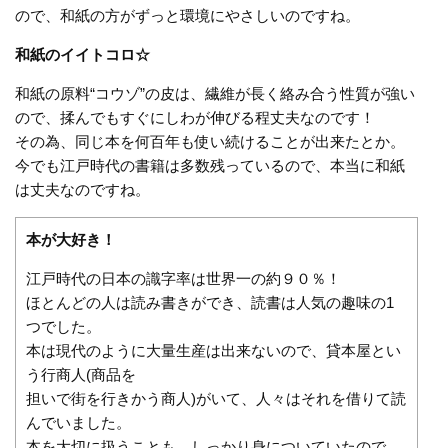
ので、和紙の方がずっと環境にやさしいのですね。
和紙のイイトコロ☆
和紙の原料“コウゾ”の皮は、繊維が長く絡み合う性質が強い
ので、揉んでもすぐにしわが伸びる程丈夫なのです！
その為、同じ本を何百年も使い続けることが出来たとか。
今でも江戸時代の書籍は多数残っているので、本当に和紙
は丈夫なのですね。
本が大好き！
江戸時代の日本の識字率は世界一の約９０％！
ほとんどの人は読み書きができ、読書は人気の趣味の1
つでした。
本は現代のように大量生産は出来ないので、貸本屋とい
う行商人(商品を
担いで街を行きかう商人)がいて、人々はそれを借りて読
んでいました。
本を大切に扱うことも、しっかり身についていたので、