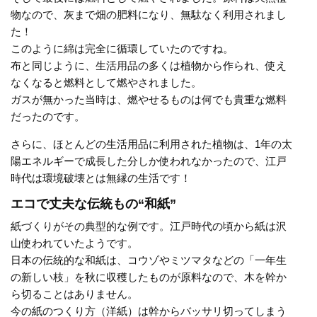
物なので、灰まで畑の肥料になり、無駄なく利用されまし
た！
このように綿は完全に循環していたのですね。
布と同じように、生活用品の多くは植物から作られ、使え
なくなると燃料として燃やされました。
ガスが無かった当時は、燃やせるものは何でも貴重な燃料
だったのです。
さらに、ほとんどの生活用品に利用された植物は、1年の太
陽エネルギーで成長した分しか使われなかったので、江戸
時代は環境破壊とは無縁の生活です！
エコで丈夫な伝統もの“和紙”
紙づくりがその典型的な例です。江戸時代の頃から紙は沢
山使われていたようです。
日本の伝統的な和紙は、コウゾやミツマタなどの「一年生
の新しい枝」を秋に収穫したものが原料なので、木を幹か
ら切ることはありません。
今の紙のつくり方（洋紙）は幹からバッサリ切ってしまう