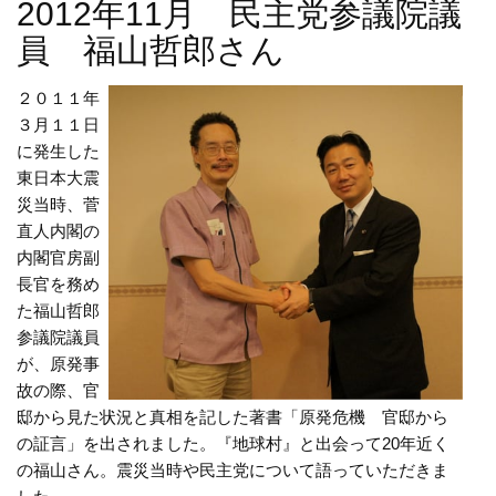
2012年11月 民主党参議院議
員 福山哲郎さん
２０１１年
３月１１日
に発生した
東日本大震
災当時、菅
直人内閣の
内閣官房副
長官を務め
た福山哲郎
参議院議員
が、原発事
故の際、官
邸から見た状況と真相を記した著書「原発危機 官邸から
の証言」を出されました。『地球村』と出会って20年近く
の福山さん。震災当時や民主党について語っていただきま