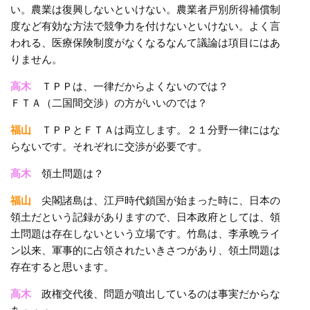
い。農業は復興しないといけない。農業者戸別所得補償制
度など有効な方法で競争力を付けないといけない。よく言
われる、医療保険制度がなくなるなんて議論は項目にはあ
りません。
高木
ＴＰＰは、一律だからよくないのでは？
ＦＴＡ（二国間交渉）の方がいいのでは？
福山
ＴＰＰとＦＴＡは両立します。２１分野一律にはな
らないです。それぞれに交渉が必要です。
高木
領土問題は？
福山
尖閣諸島は、江戸時代鎖国が始まった時に、日本の
領土だという記録がありますので、日本政府としては、領
土問題は存在しないという立場です。竹島は、李承晩ライ
ン以来、軍事的に占領されたいきさつがあり、領土問題は
存在すると思います。
高木
政権交代後、問題が噴出しているのは事実だからな