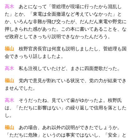
高木
あとになって「菅総理が現場に行ったから混乱し
た」とか、「東電は全面撤退など考えていなかった」と
か、いろんな非難が飛び交ったが、だんだん東電や野党に
押しきられた感があった。この本に書いてあることを、な
ぜ政府としてきっちり説明できなかったんだろう。
福山
枝野官房長官は何度も説明しましたし、菅総理も国
会できっちり話しましたよ。
高木
私も注視していたけど、まさに四面楚歌だった。
福山
党内で意見が割れている状況で、党の力が結束でき
ませんでした。
高木
そうだったね、見ていて歯がゆかったよ。枝野氏
は、「ただちに影響はない」の繰り返しで信用を落とした
し。
福山
あの場合、あれ以外の説明ができたでしょうか。
「ただちに危険」というのは事実ではないし、「安全」と