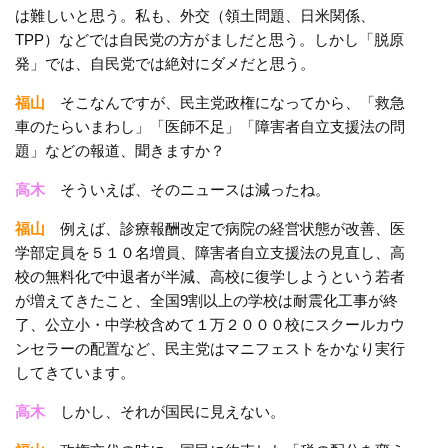
は難しいと思う。私も、外交（領土問題、日米関係、
TPP）などでは自民党の方がましだと思う。しかし「脱原
発」では、自民党では絶対にダメだと思う。
福山
そこなんですが、民主党政権になってから、「救急
車のたらいまわし」「医師不足」「障害者自立支援法の問
題」などの報道、聞きますか？
高木
そういえば、そのニュースは減ったね。
福山
例えば、診療報酬改定で病院の経営状態が改善、医
学部定員を５１０名増員、障害者自立支援法の見直し、高
校の無料化で中退者が半減、高校に復学しようという若者
が増えてきたこと、全国9割以上の学校は耐震化工事が終
了、公立小・中学校含めて１万２０００校にスクールカウ
ンセラーの配置など、民主党はマニフェストをかなり実行
してきています。
高木
しかし、それが国民に見えない。