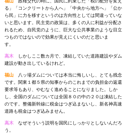
福山
政権交代の時に、国民に約束した「税の配分を変え
る」「コンクリートから人へ」「中央から地方へ」「公か
ら民」に力を移すというのは方向性としては間違っていな
いと思います。民主党の政策は、多くの人に利益が分配さ
れるため、自民党のように、巨大な公共事業のような目立
つものではないので効果が見えにくいのだと思いま
す。
高木
しかしここ数カ月で、凍結していた道路建設やダム
建設が動き出しているけれど。
福山
八ッ場ダムについては本当に悔しいし、とても残念
です。関東１都５県の知事からのこれまでの負担金の返還
要求等もあり、やむなく進めることになりました。しか
し、全国のダムについては全国８０の中の２０は凍結した
のです。整備新幹線に税金はつぎ込まないし、新名神高速
道路も税金はつぎ込みません。
高木
なぜそういう説明を国民にしっかりとしないんだろ
う。