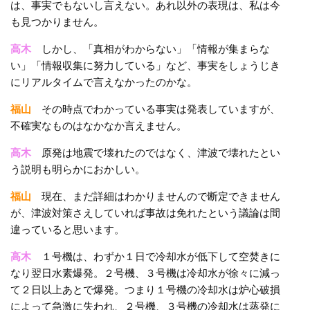
は、事実でもないし言えない。あれ以外の表現は、私は今
も見つかりません。
高木
しかし、「真相がわからない」「情報が集まらな
い」「情報収集に努力している」など、事実をしょうじき
にリアルタイムで言えなかったのかな。
福山
その時点でわかっている事実は発表していますが、
不確実なものはなかなか言えません。
高木
原発は地震で壊れたのではなく、津波で壊れたとい
う説明も明らかにおかしい。
福山
現在、まだ詳細はわかりませんので断定できません
が、津波対策さえしていれば事故は免れたという議論は間
違っていると思います。
高木
１号機は、わずか１日で冷却水が低下して空焚きに
なり翌日水素爆発。２号機、３号機は冷却水が徐々に減っ
て２日以上あとで爆発。つまり１号機の冷却水は炉心破損
によって急激に失われ、２号機、３号機の冷却水は蒸発に