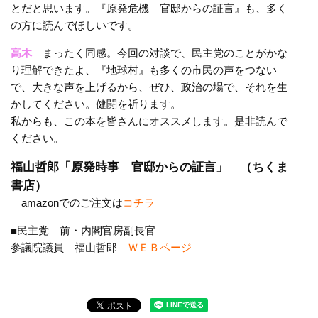
とだと思います。『原発危機 官邸からの証言』も、多く
の方に読んでほしいです。
高木
まったく同感。今回の対談で、民主党のことがかな
り理解できたよ、『地球村』も多くの市民の声をつない
で、大きな声を上げるから、ぜひ、政治の場で、それを生
かしてください。健闘を祈ります。
私からも、この本を皆さんにオススメします。是非読んで
ください。
福山哲郎「原発時事 官邸からの証言」 （ちくま
書店）
amazonでのご注文は
コチラ
■民主党 前・内閣官房副長官
参議院議員 福山哲郎
ＷＥＢページ