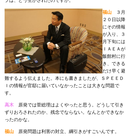
プは、どう生かされたのですか。
福山
３月
２０日以降
にその情報
が入り、３
月下旬には
ＩＡＥＡが
飯館村に行
き、できる
だけ早く避
難するよう伝えました。本にも書きましたが、ＳＰＥＥＤ
Ｉの情報が官邸に届いていなかったことは大きな問題で
す。
高木
原発では菅総理はよくやったと思う。どうして引き
ずりおろされたのか、残念でならない。なんとかできなか
ったのかな。
福山
原発問題は利害の対立、綱引きがすごいんです。