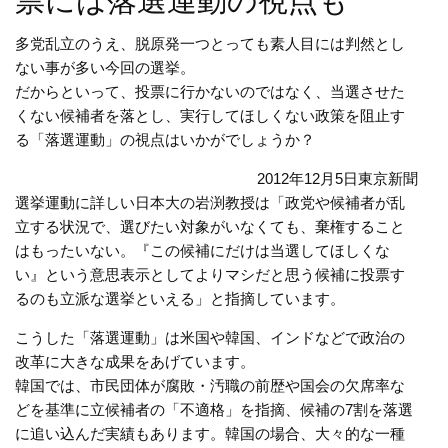
票には落選運動の視点も
多党乱立のうえ、脱原発一つとっても素人目には判然とし
ない事が多い今回の選挙。
だからといって、投票に行かないのではなく、当選させた
くない候補者を落とし、実行してほしくない政策を阻止す
る「落選運動」の視点はいかがでしょうか？
2012年12月5日東京新聞
選挙運動に詳しい日本大の岩渕教授は「政党や候補者が乱
立する状況で、選びたい対象がいなくても、棄権すること
はもったいない。『この候補にだけは当選してほしくな
い』という意思表示としてよりマシだと思う候補に投票す
るのも立派な選挙といえる」と指摘しています。
こうした「落選運動」は米国や韓国、インドなどで政治の
改革に大きな成果をあげています。
韓国では、市民団体が腐敗・汚職の前歴や国会の欠席率な
どを基準に立候補者の「不適格」を指摘、候補の7割を落選
に追い込んだ実績もあります。韓国の場合、大々的な一種