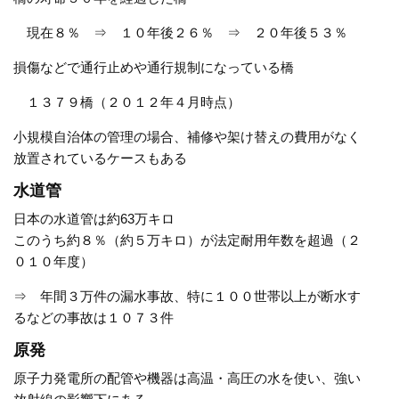
現在８％ ⇒ １０年後２６％ ⇒ ２０年後５３％
損傷などで通行止めや通行規制になっている橋
１３７９橋（２０１２年４月時点）
小規模自治体の管理の場合、補修や架け替えの費用がなく
放置されているケースもある
水道管
日本の水道管は約63万キロ
このうち約８％（約５万キロ）が法定耐用年数を超過（２
０１０年度）
⇒ 年間３万件の漏水事故、特に１００世帯以上が断水す
るなどの事故は１０７３件
原発
原子力発電所の配管や機器は高温・高圧の水を使い、強い