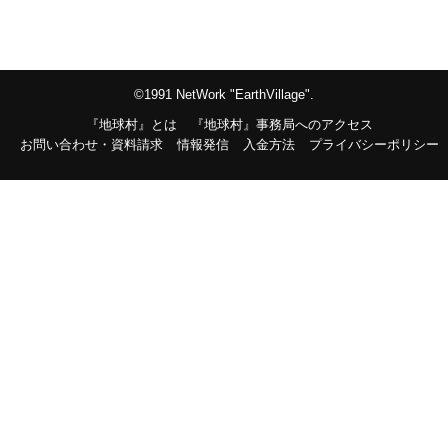
©1991 NetWork "EarthVillage".
『地球村』とは
『地球村』事務局へのアクセス
お問い合わせ・資料請求
情報発信
入金方法
プライバシーポリシー