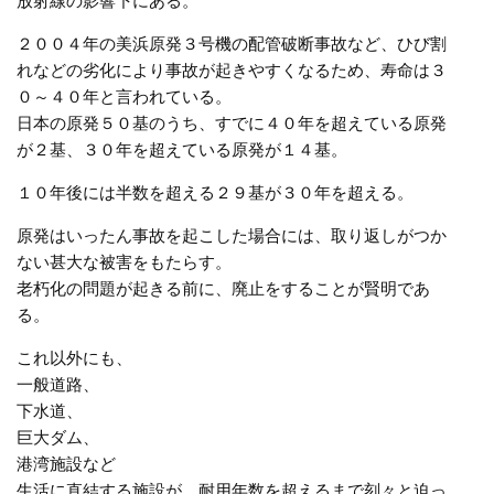
放射線の影響下にある。
２００４年の美浜原発３号機の配管破断事故など、ひび割
れなどの劣化により事故が起きやすくなるため、寿命は３
０～４０年と言われている。
日本の原発５０基のうち、すでに４０年を超えている原発
が２基、３０年を超えている原発が１４基。
１０年後には半数を超える２９基が３０年を超える。
原発はいったん事故を起こした場合には、取り返しがつか
ない甚大な被害をもたらす。
老朽化の問題が起きる前に、廃止をすることが賢明であ
る。
これ以外にも、
一般道路、
下水道、
巨大ダム、
港湾施設など
生活に直結する施設が、耐用年数を超えるまで刻々と迫っ