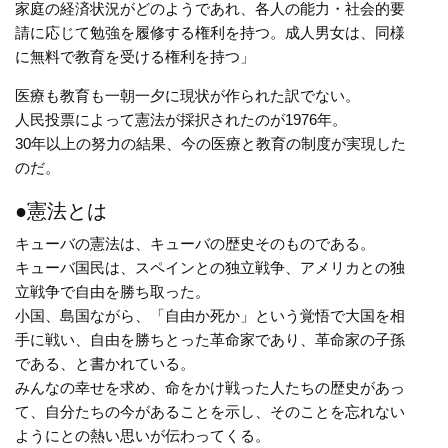
家庭の経済状況がどのようであれ、各人の能力・社会的要
請に応じて勉強を履修する権利を持つ。成人男女は、同様
に無料で教育を受ける権利を持つ」
医療も教育も一朝一夕に現状が作られた訳でない。
人民投票によって憲法が採択されたのが1976年。
30年以上の努力の結果、今の医療と教育の制度が実現した
のだ。
●憲法とは
キューバの憲法は、キューバの歴史そのものである。
キューバ国民は、スペインとの独立戦争、アメリカとの独
立戦争で自由を勝ち取った。
小国、島国ながら、「自由か死か」という覚悟で大国を相
手に戦い、自由を勝ちとった革命家であり、革命家の子孫
である、と書かれている。
みんなの幸せを求め、命をかけ戦った人たちの歴史があっ
て、自分たちの今があることを示し、そのことを忘れない
ようにとの熱い思いが伝わってくる。