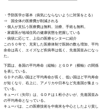
・予防医学が基本（病気にならないように対策をとる）
⇒ 国全体の医療費が削減される
・個人が支払う医療費は無料。治療、手術も無料。
・家庭医が地域住民の健康状態を把握している
・病状に応じて、上位の医療センターに紹介
この５０年で、充実した医療体制で医師の数も増加、平均
余命は高く、エイズなど疾病率は低く、先進国並みになっ
た。
下図は、各国の平均寿命（縦軸）とＧＤＰ（横軸）の関係
を表している。
ＧＤＰの高い国ほど平均寿命が長く、低い国ほど平均寿命
が短くなり、右上に、アメリカや日本など先進国が集まっ
ている。
キューバ（矢印）は、ＧＤＰは１桁小さいが、先進国並み
の平均寿命となっている。
キューバは、この医療技術を中南米を中心としたより貧し