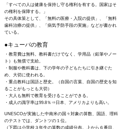
「すべての人は健康を保持し守る権利を有する。国家はそ
の権利を保障する。」
その具体策として、「無料の医療・入院の提供」、「無料
歯科治療の提供」、「病気予防手段の実施」などが書かれ
ている。
●キューバの教育
・教育費は無料。教科書だけでなく、学用品（鉛筆やノー
ト）も無償で支給。
・制服や教科書は、下の学年の子どもたちに引き継ぐた
め、大切に使われる。
・重点教科は国語と歴史。（自国の言葉、自国の歴史を知
ることがもっとも大切）
・大人も無料で教育を受けることができる。
・成人の識字率は99.8％⇒日本、アメリカよりも高い。
UNESCOが実施した中南米の国々対象の算数、国語、理科
のテストでは、ダントツの１位。
（下図は小学校３年生の算数の成績分布。上から６番目、