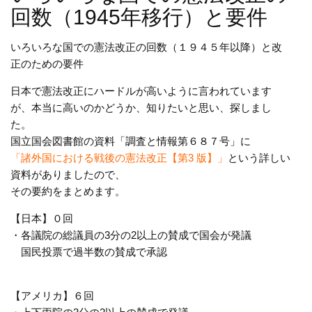
回数（1945年移行）と要件
いろいろな国での憲法改正の回数（１９４５年以降）と改
正のための要件
日本で憲法改正にハードルが高いように言われています
が、本当に高いのかどうか、知りたいと思い、探しまし
た。
国立国会図書館の資料「調査と情報第６８７号」に
「諸外国における戦後の憲法改正【第3 版】」
という詳しい
資料がありましたので、
その要約をまとめます。
【日本】０回
・各議院の総議員の3分の2以上の賛成で国会が発議
国民投票で過半数の賛成で承認
【アメリカ】６回