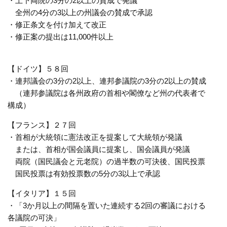
・上下両院の3分の2以上の賛成で発議
全州の4分の3以上の州議会の賛成で承認
・修正条文を付け加えて改正
・修正案の提出は11,000件以上
【ドイツ】５８回
・連邦議会の3分の2以上、連邦参議院の3分の2以上の賛成
（連邦参議院は各州政府の首相や閣僚など州の代表者で
構成）
【フランス】２７回
・首相が大統領に憲法改正を提案して大統領が発議
または、首相が国会議員に提案し、国会議員が発議
両院（国民議会と元老院）の過半数の可決後、国民投票
国民投票は有効投票数の5分の3以上で承認
【イタリア】１５回
・「3か月以上の間隔を置いた連続する2回の審議における
各議院の可決」