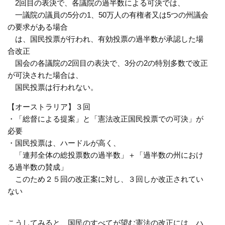
2回目の表決で、各議院の過半数による可決では、
一議院の議員の5分の1、50万人の有権者又は5つの州議会
の要求がある場合
は、国民投票が行われ、有効投票の過半数が承認した場
合改正
国会の各議院の2回目の表決で、3分の2の特別多数で改正
が可決された場合は、
国民投票は行われない。
【オーストラリア】３回
・「総督による提案」と「憲法改正国民投票での可決」が
必要
・国民投票は、ハードルが高く、
「連邦全体の総投票数の過半数」＋「過半数の州におけ
る過半数の賛成」
このため２５回の改正案に対し、３回しか改正されてい
ない
こうしてみると、国民のすべてが望む憲法の改正には、ハ