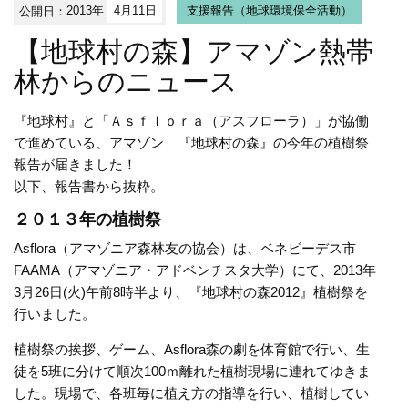
公開日：
2013年
4月11日
支援報告（地球環境保全活動）
【地球村の森】アマゾン熱帯
林からのニュース
『地球村』と「Ａｓｆｌｏｒａ（アスフローラ）」が協働
で進めている、アマゾン 『地球村の森』の今年の植樹祭
報告が届きました！
以下、報告書から抜粋。
２０１３年の植樹祭
Asflora（アマゾニア森林友の協会）は、ベネビーデス市
FAAMA（アマゾニア・アドベンチスタ大学）にて、2013年
3月26日(火)午前8時半より、『地球村の森2012』植樹祭を
行いました。
植樹祭の挨拶、ゲーム、Asflora森の劇を体育館で行い、生
徒を5班に分けて順次100ｍ離れた植樹現場に連れてゆきま
した。現場で、各班毎に植え方の指導を行い、植樹してい