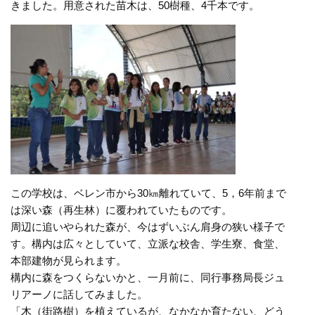
きました。用意された苗木は、50樹種、4千本です。
この学校は、ベレン市から30㎞離れていて、5，6年前まで
は深い森（再生林）に覆われていたものです。
周辺に追いやられた森が、今はずいぶん肩身の狭い様子で
す。構内は広々としていて、立派な校舎、学生寮、食堂、
本部建物が見られます。
構内に森をつくらないかと、一月前に、同行事務局長ジュ
リアーノに話してみました。
「木（街路樹）を植えているが、なかなか育たない、どう