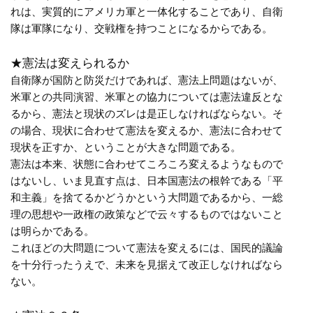
れは、実質的にアメリカ軍と一体化することであり、自衛
隊は軍隊になり、交戦権を持つことになるからである。
★憲法は変えられるか
自衛隊が国防と防災だけであれば、憲法上問題はないが、
米軍との共同演習、米軍との協力については憲法違反とな
るから、憲法と現状のズレは是正しなければならない。そ
の場合、現状に合わせて憲法を変えるか、憲法に合わせて
現状を正すか、ということが大きな問題である。
憲法は本来、状態に合わせてころころ変えるようなもので
はないし、いま見直す点は、日本国憲法の根幹である「平
和主義」を捨てるかどうかという大問題であるから、一総
理の思想や一政権の政策などで云々するものではないこと
は明らかである。
これほどの大問題について憲法を変えるには、国民的議論
を十分行ったうえで、未来を見据えて改正しなければなら
ない。