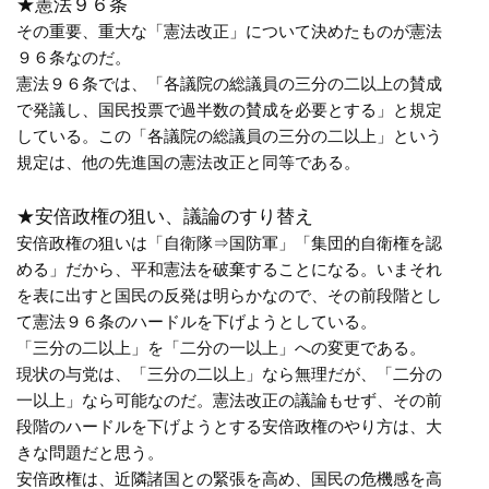
★憲法９６条
その重要、重大な「憲法改正」について決めたものが憲法
９６条なのだ。
憲法９６条では、「各議院の総議員の三分の二以上の賛成
で発議し、国民投票で過半数の賛成を必要とする」と規定
している。この「各議院の総議員の三分の二以上」という
規定は、他の先進国の憲法改正と同等である。
★安倍政権の狙い、議論のすり替え
安倍政権の狙いは「自衛隊⇒国防軍」「集団的自衛権を認
める」だから、平和憲法を破棄することになる。いまそれ
を表に出すと国民の反発は明らかなので、その前段階とし
て憲法９６条のハードルを下げようとしている。
「三分の二以上」を「二分の一以上」への変更である。
現状の与党は、「三分の二以上」なら無理だが、「二分の
一以上」なら可能なのだ。憲法改正の議論もせず、その前
段階のハードルを下げようとする安倍政権のやり方は、大
きな問題だと思う。
安倍政権は、近隣諸国との緊張を高め、国民の危機感を高