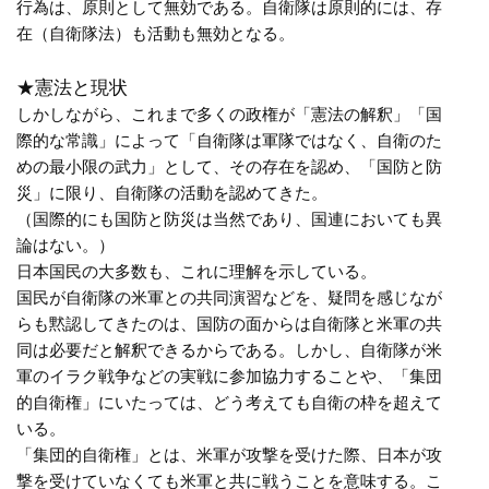
行為は、原則として無効である。自衛隊は原則的には、存
在（自衛隊法）も活動も無効となる。
★憲法と現状
しかしながら、これまで多くの政権が「憲法の解釈」「国
際的な常識」によって「自衛隊は軍隊ではなく、自衛のた
めの最小限の武力」として、その存在を認め、「国防と防
災」に限り、自衛隊の活動を認めてきた。
（国際的にも国防と防災は当然であり、国連においても異
論はない。）
日本国民の大多数も、これに理解を示している。
国民が自衛隊の米軍との共同演習などを、疑問を感じなが
らも黙認してきたのは、国防の面からは自衛隊と米軍の共
同は必要だと解釈できるからである。しかし、自衛隊が米
軍のイラク戦争などの実戦に参加協力することや、「集団
的自衛権」にいたっては、どう考えても自衛の枠を超えて
いる。
「集団的自衛権」とは、米軍が攻撃を受けた際、日本が攻
撃を受けていなくても米軍と共に戦うことを意味する。こ