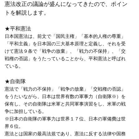
憲法改正の議論が盛んになってきたので、ポイン
トを解説します。
★平和憲法
日本国憲法は、前文で「国民主権」「基本的人権の尊重」
「平和主義」を日本国の三大基本原理と定義し、それを受
けて憲法９条で「戦争の放棄」、「戦力の不保持」、「交
戦権の否認」をうたっていることから、平和憲法と呼ばれ
ている。
★自衛隊
憲法で「戦力の不保持」「戦争の放棄」「交戦権の否認」
をうたいながら、日本は世界有数の軍事力（自衛隊※）を
保有し、その自衛隊は米軍と共同軍事演習をし、米軍の戦
争に加担している。
※日本の自衛隊の軍事力は世界１７位、日本の軍備費は世
界６位。
憲法とは国家の最高法規であり、憲法に反する法律や国務