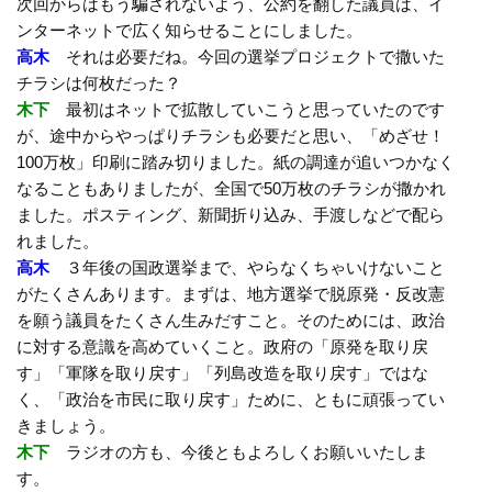
次回からはもう騙されないよう、公約を翻した議員は、イ
ンターネットで広く知らせることにしました。
高木
それは必要だね。今回の選挙プロジェクトで撒いた
チラシは何枚だった？
木下
最初はネットで拡散していこうと思っていたのです
が、途中からやっぱりチラシも必要だと思い、「めざせ！
100万枚」印刷に踏み切りました。紙の調達が追いつかなく
なることもありましたが、全国で50万枚のチラシが撒かれ
ました。ポスティング、新聞折り込み、手渡しなどで配ら
れました。
高木
３年後の国政選挙まで、やらなくちゃいけないこと
がたくさんあります。まずは、地方選挙で脱原発・反改憲
を願う議員をたくさん生みだすこと。そのためには、政治
に対する意識を高めていくこと。政府の「原発を取り戻
す」「軍隊を取り戻す」「列島改造を取り戻す」ではな
く、「政治を市民に取り戻す」ために、ともに頑張ってい
きましょう。
木下
ラジオの方も、今後ともよろしくお願いいたしま
す。