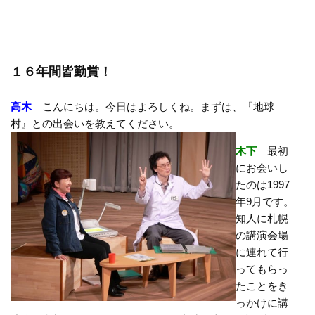
１６年間皆勤賞！
高木
こんにちは。今日はよろしくね。まずは、『地球
村』との出会いを教えてください。
木下
最初
にお会いし
たのは1997
年9月です。
知人に札幌
の講演会場
に連れて行
ってもらっ
たことをき
っかけに講