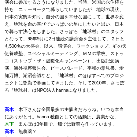
演会に参加するようになりました。当時、米国の永住権を
持ち、ニューヨークで暮らしていましたが、地球の現状、
日本の実態を知り、自分の国を幸せな国にして、世界を変
え、地球を命の喜びでいっぱいの星にしたいと思い、日本
で暮らす決心をしました。さっぽろ『地球村』のスタッフ
となって、98年9月に2日連続の講演会を主催して、２日と
も500名の大盛会。以来、講演会、ワークショップ、虹の天
使養成塾、スペシャルミーティング、ＭＭの学校、ストッ
コ（ストップ・ザ・温暖化キャンペーン）、出版記念講
演、海外視察報告会、ピースパレード、平和の意見書、愛
知万博、湖沼会議など、『地球村』のほぼすべてのプロジ
ェクトに皆勤で参画してきました。そして2010年、さっぽ
ろ『地球村』はNPO法人hannaになりました。
高木
木下さんは全国最多の主催者だろうね。いつも本当
にありがとう。hanna 独自としての活動は、農業かな。
木下
田んぼは3年目で、畑では野菜を作っています。
高木
無農薬？