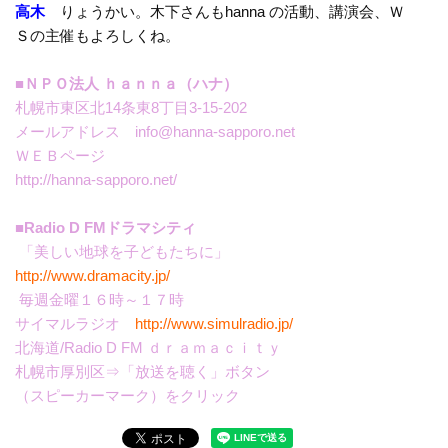
高木
りょうかい。木下さんもhanna の活動、講演会、Ｗ
Ｓの主催もよろしくね。
■ＮＰＯ法人 ｈａｎｎａ（ハナ）
札幌市東区北14条東8丁目3-15-202
メールアドレス info@hanna-sapporo.net
ＷＥＢページ
http://hanna-sapporo.net/
■Radio D FMドラマシティ
「美しい地球を子どもたちに」
http://www.dramacity.jp/
毎週金曜１６時～１７時
サイマルラジオ
http://www.simulradio.jp/
北海道/Radio D FM ｄｒａｍａｃｉｔｙ
札幌市厚別区⇒「放送を聴く」ボタン
（スピーカーマーク）をクリック