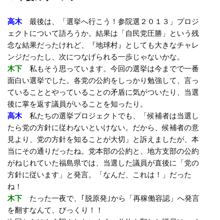
高木
最後は、「選挙へ行こう！参院選２０１３」プロジ
ェクトについて語ろうか。結果は「自民党圧勝」という残
念な結果だったけれど、『地球村』としても大きなチャレ
ンジだったし、次につなげられる一歩じゃないかな。
木下
私もそう思っています。今回の選挙は今までで一番
面白い選挙でした。各党の公約をしっかり勉強して、言っ
ていることとやっていることの矛盾に気がついたり、当選
後に掌を返す議員がいることを知ったり。
高木
私たちの選挙プロジェクトでも、「候補者は当選し
たら党の方針に従わないといけない。だから、候補者の意
見より、党の方針を知ることが大切」と訴えましたが、本
当にその通りだったね。党本部の公約と、地方支部の公約
がねじれていた福島県では、当選した議員が直後に「党の
方針に従います」と発言。「なんだ、これは！」だった
ね！
木下
たった一夜で、｢脱原発｣から「再稼働容認」へ発言
を翻すなんて、びっくり！！