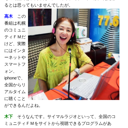
るとは思ってもいませんでしたが。
高木
この
番組は札幌
のコミュニ
ティＦＭだ
けど、実際
にはインタ
ーネットや
スマートフ
ォン、
iphoneで、
全国からリ
アルタイム
に聴くこと
ができるんだよね。
木下
そうなんです。サイマルラジオといって、全国のコ
ミュニティＦＭをサイトから視聴できるプログラムがあ