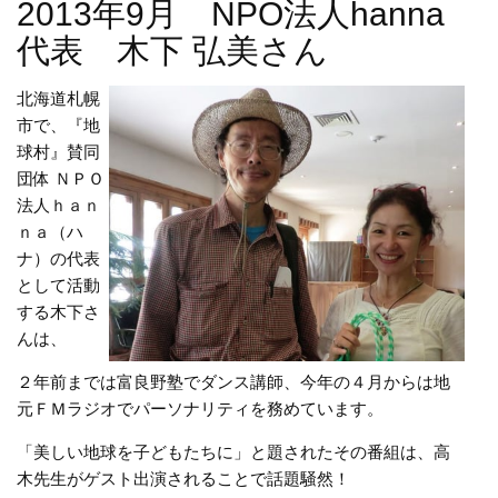
2013年9月 NPO法人hanna
代表 木下 弘美さん
北海道札幌
市で、『地
球村』賛同
団体 ＮＰＯ
法人ｈａｎ
ｎａ（ハ
ナ）の代表
として活動
する木下さ
んは、
２年前までは富良野塾でダンス講師、今年の４月からは地
元ＦＭラジオでパーソナリティを務めています。
「美しい地球を子どもたちに」と題されたその番組は、高
木先生がゲスト出演されることで話題騒然！