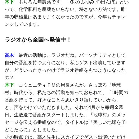
木下
もちろん無農薬です。「冬水(ふゆみず)田んぼ」とい
って、化学肥料も農薬もいらない、耕さない方法です。昨
年の収穫量はあまりよくなかったのですが、今年もチャレ
ンジしています。
ラジオから全国へ発信中！
高木
最近の活動は、ラジオだね。パーソナリティとして
自分の番組を持つようになり、私もゲスト出演しています
が、どういったきっかけでラジオ番組をもつようになった
の？
木下
コミュニティＦＭの局長さんが、さっぽろ『地球
村』時代から、私たちの活動を知っておられて、「1時間の
番組を持って、好きなことを思いきり話していいから」
と、声をかけていただきました。それで4月から毎週金曜
日、生放送で番組がスタートしました。『地球村』のメッ
セージを伝える番組なので、タイトルは「美しい地球を子
どもたちに」としました。
その時点では、高木先生にスカイプでゲスト出演いただけ