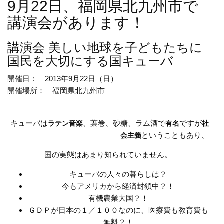
9月22日、福岡県北九州市で
講演会があります！
講演会
美しい地球を子どもたちに
国民を大切にする国キューバ
開催日： 2013年9月22日（日）
開催場所： 福岡県北九州市
キューバは
、葉巻、砂糖、ラム酒で
ですが
ラテン音楽
有名
社
ということもあり、
会主義
国の実態はあまり知られていません。
キューバの人々の暮らしは？
今もアメリカから経済封鎖中？！
有機農業大国？！
ＧＤＰが日本の１／１００なのに、医療費も教育費も
無料？！