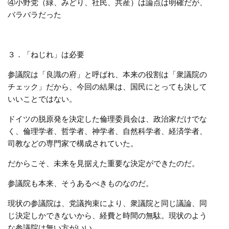
④小野党（緑、みどり、社民、共産）は論点は明確だが、
バラバラだった
３．「ねじれ」は必要
参議院は「良識の府」と呼ばれ、本来の役割は「衆議院の
チェック」だから、今回の結果は、国民にとっても決して
いいことではない。
ドイツの脱原発を決定した倫理委員会は、政治家だけでな
く、倫理学者、哲学者、神学者、自然科学者、経済学者、
司教などの専門家で構成されていた。
だからこそ、未来を見据えた重要な決定ができたのだ。
参議院も本来、そうあるべきものなのだ。
現状の参議院は、党議拘束により、衆議院と同じ議論、同
じ決定しかできないから、経費と時間の無駄。現状のよう
な参議院は無い方がいい。