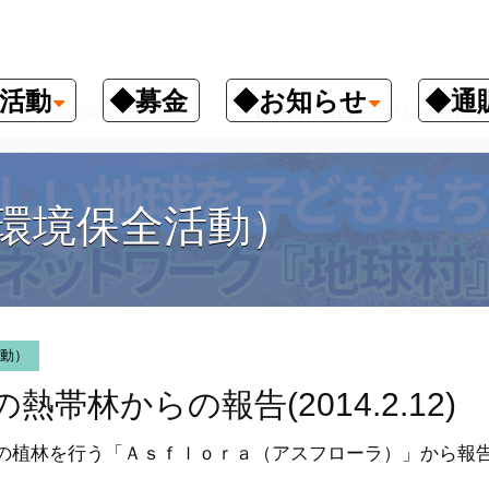
活動
◆募金
◆お知らせ
◆通
報告（地球環境保全活動）
【地球村の森】アマゾンの熱帯林からの
環境保全活動）
動）
林からの報告(2014.2.12)
の植林を行う「Ａｓｆｌｏｒａ（アスフローラ）」から報