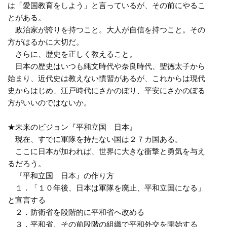
は「愛国教育をしよう」と言っているが、その前にやるこ
とがある。
政治家が誇りを持つこと。大人が自信を持つこと。その
方がはるかに大切だ。
さらに、歴史を正しく教えること。
日本の歴史はいつも縄文時代や奈良時代、聖徳太子から
始まり、近代史は教えない慣習があるが、これからは現代
史からはじめ、江戸時代にさかのぼり、平安にさかのぼる
方がいいのではないか。
★未来のビジョン『平和立国 日本』
現在、すでに軍隊を持たない国は２７カ国ある。
ここに日本が加われば、世界に大きな衝撃と勇気を与え
るだろう。
『平和立国 日本』の作り方
１．「１０年後、日本は軍隊を廃止、平和立国になる」
と宣言する
２．防衛省を段階的に平和省へ改める
３．平和省、その前段階の組織で平和外交を開始する