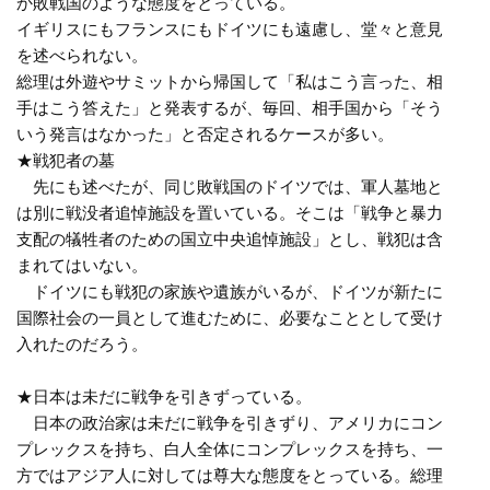
か敗戦国のような態度をとっている。
イギリスにもフランスにもドイツにも遠慮し、堂々と意見
を述べられない。
総理は外遊やサミットから帰国して「私はこう言った、相
手はこう答えた」と発表するが、毎回、相手国から「そう
いう発言はなかった」と否定されるケースが多い。
★戦犯者の墓
先にも述べたが、同じ敗戦国のドイツでは、軍人墓地と
は別に戦没者追悼施設を置いている。そこは「戦争と暴力
支配の犠牲者のための国立中央追悼施設」とし、戦犯は含
まれてはいない。
ドイツにも戦犯の家族や遺族がいるが、ドイツが新たに
国際社会の一員として進むために、必要なこととして受け
入れたのだろう。
★日本は未だに戦争を引きずっている。
日本の政治家は未だに戦争を引きずり、アメリカにコン
プレックスを持ち、白人全体にコンプレックスを持ち、一
方ではアジア人に対しては尊大な態度をとっている。総理