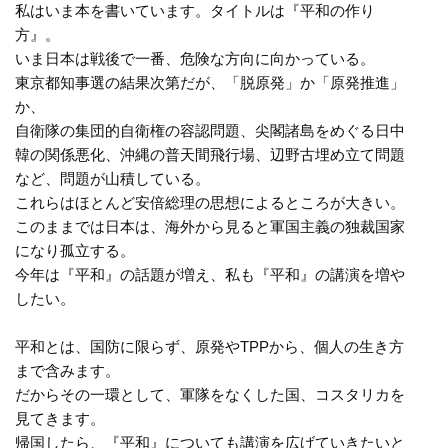
私はいま本を書いています。タイトルは『平和の作り
方』。
いま日本は戦後で一番、危険な方向に向かっている。
東京都知事選の結果次第だが、「脱原発」か「原発推進」
か、
自衛隊の集団的自衛権の容認問題、尖閣諸島をめぐる日中
韓の関係悪化、沖縄の普天間飛行場、辺野古埋め立て問題
など、問題が山積している。
これらはほとんど安倍総理の思想によるところが大きい。
このままでは日本は、海外から見ると軍国主義の独裁国家
になり孤立する。
今年は『平和』の話題が増え、私も『平和』の講演を増や
したい。
平和とは、国防に限らず、原発やTPPから、個人の生き方
まで含みます。
だからその一環として、軍隊をなくした国、コスタリカを
見てきます。
帰国したら、『平和』についても講演を広げていきたいと