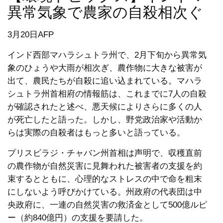
異常気象で農家の自殺相次ぐ
3月20日AFP
インド西部マハラシュトラ州で、2月下旬から異常気
象のひょうや大雨が相次ぎ、農作物に大きな被害が
出て、農民たちが自殺に追い込まれている。マハラ
シュトラ州首相府の情報筋は、これまでに7人の自殺
が確認されたと述べ、悪天候によりさらに多くの人
が死亡したと語った。しかし、野党政治家や活動か
らは実際の自殺者はもっと多いと語っている。
プリスビラジ・チャバン州首相は声明で、収穫直前
の農作物が自然災害に見舞われた被害者の支援を約
束するとともに、心理的なストレスの中で命を粗末
にしないよう呼びかけている。州政府の代表団は中
央政府に、一連の自然災害の救済金として500億ルピ
ー（約840億円）の支援を要請した。