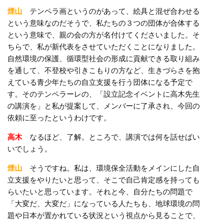
煙山
テンペラ画というのがあって、絵具と混ぜ合わせる
という意味なのだそうで、私たちの３つの団体が合体する
という意味で、親の会の方が名付けてくださいました。そ
ちらで、私が新代表をさせていただくことになりました。
自然環境の保護、循環型社会の形成に貢献できる取り組み
を通して、不登校や引きこもりの方など、生きづらさを抱
えている青少年たちの自立支援を行う団体になる予定で
す。そのテンペラーレの、「設立記念イベントに高木先生
の講演を」と私が提案して、メンバーに了承され、今回の
依頼に至ったというわけです。
高木
なるほど、了解。ところで、講演では何を話せばい
いでしょう。
煙山
そうですね。私は、環境保全活動をメインにした自
立支援をやりたいと思って、そこで自己肯定感を持っても
らいたいと思っています。それと今、自分たちの問題で
「大変だ、大変だ」になっている人たちも、地球環境の問
題や日本が置かれている状況という視点から見ることで、