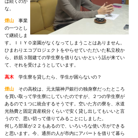
は続くのか
な。
煙山
事業
の一つとし
て継続しま
す。ＩＩＹＯ楽園がなくなってしまうことはありません。
ひまわりエコプロジェクトをやらせていただいた私立校か
ら、鉄筋３階建ての学生寮を借りないかという話が来てい
て、それを受けようとしています。
高木
学生寮を貸したら、学生が困らないの？
煙山
その高校は、元太陽神戸銀行の独身寮だったところ
を買い取って学生寮にしていたのですが、２つの学生寮が
あるので１つに統合するそうです。空いた方の寮を、水道
光熱費と固定資産税分くらいで安く貸し出してもいいと言
うので、思い切って借りてみることにしました。
何しろ部屋が２２もあるので、いろいろな使い方ができる
と思います。今、通所の人が市内にアパートを借りて暮ら