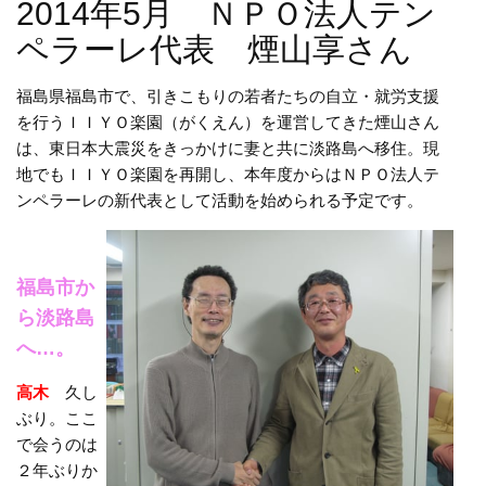
2014年5月 ＮＰＯ法人テン
ペラーレ代表 煙山享さん
福島県福島市で、引きこもりの若者たちの自立・就労支援
を行うＩＩＹＯ楽園（がくえん）を運営してきた煙山さん
は、東日本大震災をきっかけに妻と共に淡路島へ移住。現
地でもＩＩＹＯ楽園を再開し、本年度からはＮＰＯ法人テ
ンペラーレの新代表として活動を始められる予定です。
福島市か
ら淡路島
へ…。
高木
久し
ぶり。ここ
で会うのは
２年ぶりか