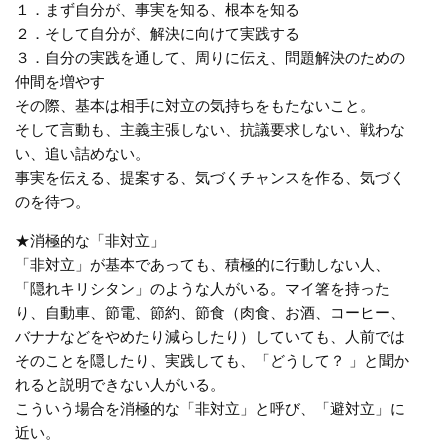
１．まず自分が、事実を知る、根本を知る
２．そして自分が、解決に向けて実践する
３．自分の実践を通して、周りに伝え、問題解決のための
仲間を増やす
その際、基本は相手に対立の気持ちをもたないこと。
そして言動も、主義主張しない、抗議要求しない、戦わな
い、追い詰めない。
事実を伝える、提案する、気づくチャンスを作る、気づく
のを待つ。
★消極的な「非対立」
「非対立」が基本であっても、積極的に行動しない人、
「隠れキリシタン」のような人がいる。マイ箸を持った
り、自動車、節電、節約、節食（肉食、お酒、コーヒー、
バナナなどをやめたり減らしたり）していても、人前では
そのことを隠したり、実践しても、「どうして？ 」と聞か
れると説明できない人がいる。
こういう場合を消極的な「非対立」と呼び、「避対立」に
近い。