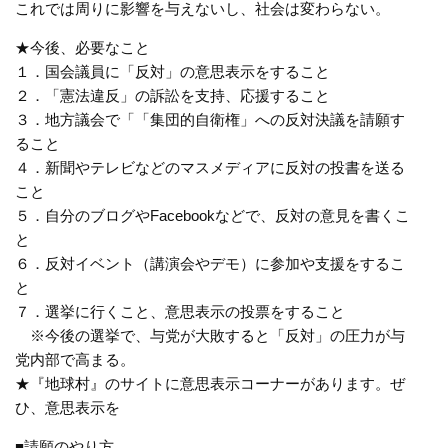
これでは周りに影響を与えないし、社会は変わらない。
★今後、必要なこと
１．国会議員に「反対」の意思表示をすること
２．「憲法違反」の訴訟を支持、応援すること
３．地方議会で「「集団的自衛権」への反対決議を請願す
ること
４．新聞やテレビなどのマスメディアに反対の投書を送る
こと
５．自分のブログやFacebookなどで、反対の意見を書くこ
と
６．反対イベント（講演会やデモ）に参加や支援をするこ
と
７．選挙に行くこと、意思表示の投票をすること
※今後の選挙で、与党が大敗すると「反対」の圧力が与
党内部で高まる。
★『地球村』のサイトに意思表示コーナーがあります。ぜ
ひ、意思表示を
■請願のやり方