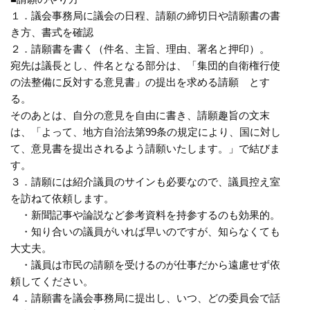
１．議会事務局に議会の日程、請願の締切日や請願書の書
き方、書式を確認
２．請願書を書く（件名、主旨、理由、署名と押印）。
宛先は議長とし、件名となる部分は、「集団的自衛権行使
の法整備に反対する意見書」の提出を求める請願 とす
る。
そのあとは、自分の意見を自由に書き、請願趣旨の文末
は、「よって、地方自治法第99条の規定により、国に対し
て、意見書を提出されるよう請願いたします。」で結びま
す。
３．請願には紹介議員のサインも必要なので、議員控え室
を訪ねて依頼します。
・新聞記事や論説など参考資料を持参するのも効果的。
・知り合いの議員がいれば早いのですが、知らなくても
大丈夫。
・議員は市民の請願を受けるのが仕事だから遠慮せず依
頼してください。
４．請願書を議会事務局に提出し、いつ、どの委員会で話