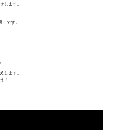
せします。
票」です。
。
えします。
う！