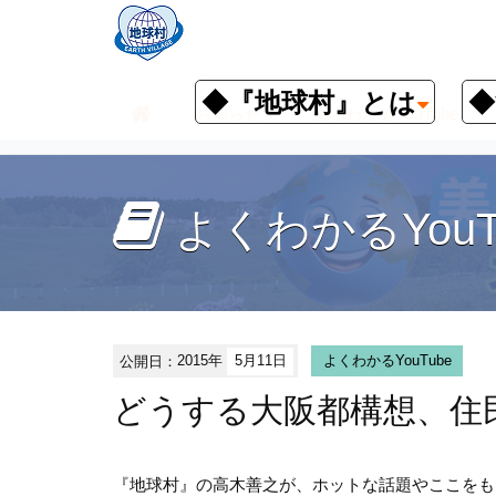
◆『地球村』とは
◆
お知らせ
よくわかるYouTube
よくわかるYouT
公開日：
2015年
5月11日
よくわかるYouTube
どうする大阪都構想、住
『地球村』の高木善之が、ホットな話題やここをも