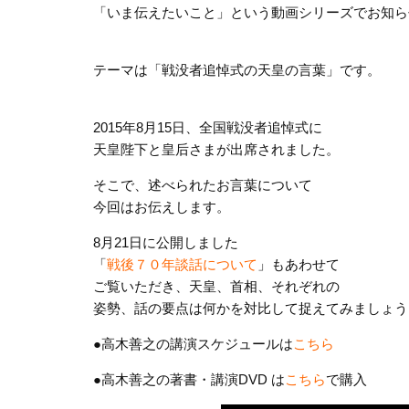
「いま伝えたいこと」という動画シリーズでお知ら
テーマは「戦没者追悼式の天皇の言葉」です。
2015年8月15日、全国戦没者追悼式に
天皇陛下と皇后さまが出席されました。
そこで、述べられたお言葉について
今回はお伝えします。
8月21日に公開しました
「
戦後７０年談話について
」もあわせて
ご覧いただき、天皇、首相、それぞれの
姿勢、話の要点は何かを対比して捉えてみましょう
●高木善之の講演スケジュールは
こちら
●高木善之の著書・講演DVD は
こちら
で購入