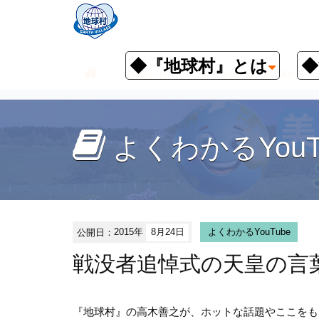
◆『地球村』とは
◆
お知らせ
よくわかるYouTube
よくわかるYouT
公開日：
2015年
8月24日
よくわかるYouTube
戦没者追悼式の天皇の言
『地球村』の高木善之が、ホットな話題やここをも