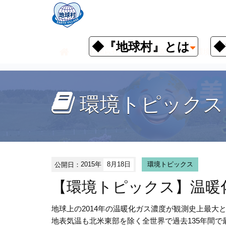
◆『地球村』とは
◆
お知らせ
環境情報
環境トピ
環境トピックス
公開日：
2015年
8月18日
環境トピックス
【環境トピックス】温暖
地球上の2014年の温暖化ガス濃度が観測史上最大
地表気温も北米東部を除く全世界で過去135年間で