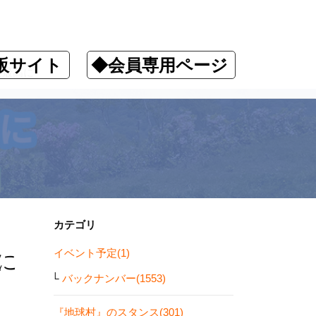
販サイト
◆会員専用ページ
去最高に
カテゴリ
イベント予定(1)
に
バックナンバー(1553)
『地球村』のスタンス(301)