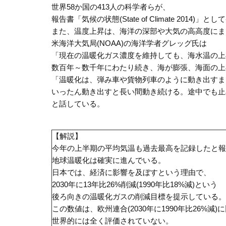
世界58か国の413人の科学者らが、
報告書「気候の状態(State of Climate 2014)」
また、温度上昇は、海洋の深部や大気の高高度にま
米海洋大気局(NOAA)の海洋学者グレッグ氏は
「現在の温暖化ガス濃度を維持しても、海水温の上
数百年～数千年にわたり続き、海が膨張、海面の上
「温暖化は、弾み車や貨物列車のように動き出すま
いったん動き出すと長い間動き続ける。途中でも止
と話している。
【解説】
今年の上半期の平均気温も過去最高を記録したと報
地球温暖化は確実に進んでいる。
日本では、経済に影響を及ぼすという理由で、
2030年に13年比26%削減(1990年比18%減)という
後ろ向きの温暖化ガスの削減目標を提示している。
この数値は、欧州連合(2030年に1990年比26%減
世界的には全く評価されていない。