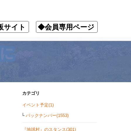
販サイト
◆会員専用ページ
減！
カテゴリ
イベント予定(1)
バックナンバー(1553)
『地球村』のスタンス(301)