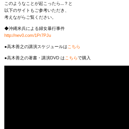
このようなことが起こったら...？と
以下のサイトもご参考いただき、
考えながらご覧ください。
◆沖縄米兵による婦女暴行事件
http://nev0.com/1Pr7PJu
●高木善之の講演スケジュールは
こちら
●高木善之の著書・講演DVD は
こちら
で購入