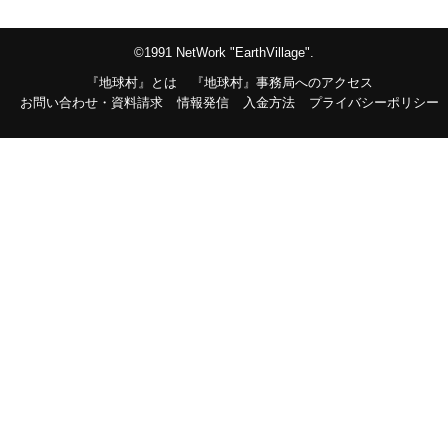
©1991 NetWork "EarthVillage".
『地球村』とは
『地球村』事務局へのアクセス
お問い合わせ・資料請求
情報発信
入金方法
プライバシーポリシー