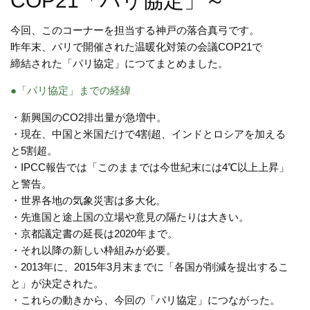
COP21「パリ協定」～
今回、このコーナーを担当する神戸の落合真弓です。
昨年末、パリで開催された温暖化対策の会議COP21で
締結された「パリ協定」につてまとめました。
●「パリ協定」までの経緯
・新興国のCO2排出量が急増中。
・現在、中国と米国だけで4割超、インドとロシアを加える
と5割超。
・IPCC報告では「このままでは今世紀末には4℃以上上昇」
と警告。
・世界各地の気象災害は多大化。
・先進国と途上国の立場や意見の隔たりは大きい。
・京都議定書の延長は2020年まで。
・それ以降の新しい枠組みが必要。
・2013年に、2015年3月末までに「各国が削減を提出するこ
と」が決定された。
・これらの動きから、今回の「パリ協定」につながった。