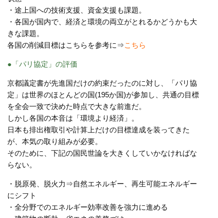
・途上国への技術支援、資金支援も課題。
・各国が国内で、経済と環境の両立がとれるかどうかも大
きな課題。
各国の削減目標はこちらを参考に⇒
こちら
●「パリ協定」の評価
京都議定書が先進国だけの約束だったのに対し、「パリ協
定」は世界のほとんどの国(195か国)が参加し、共通の目標
を全会一致で決めた時点で大きな前進だ。
しかし各国の本音は「環境より経済」。
日本も排出権取引や計算上だけの目標達成を装ってきた
が、本気の取り組みが必要。
そのために、下記の国民世論を大きくしていかなければな
らない。
・脱原発、脱火力⇒自然エネルギー、再生可能エネルギー
にシフト
・全分野でのエネルギー効率改善を強力に進める