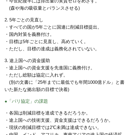
・今世紀後半には排出量の実質ゼロをめざす。
(森や海の吸収量とバランスさせる)
2. 5年ごとの見直し
・すべての国が5年ごとに国連に削減目標提出。
・国内対策を義務付け。
・目標は5年ごとに見直し、高めていく。
・ただし、目標の達成は義務化されていない。
3. 途上国への資金援助
・途上国への資金支援を先進国に義務付け。
・ただし総額は協定に入れず。
(別の文書に「25年までに最低でも年間1000億ドル」と書
いた新たな拠出額の目標で決着)
●「パリ協定」の課題
・各国は削減目標を達成できるだろうか。
・途上国への技術支援、資金支援はできるだろうか。
・現状の削減目標では2℃未満は達成できない。
・中国、インド、アフリカ、東南アジアの途上国の経済拡